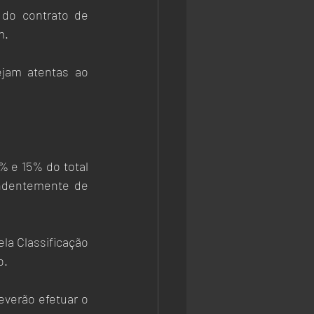
do contrato de 
m.
jam atentas ao 
 e 15% do total 
dentemente de 
a Classificação 
. 
erão efetuar o 