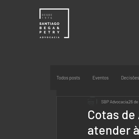
Todos posts
Eventos
Decisõe
SBP Advocacia
26 de
Cotas de
atender à