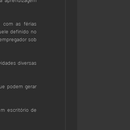
à aprendizagem 
, com as férias 
le definido no 
empregador sob 
idades diversas 
ue podem gerar 
 escritório de 