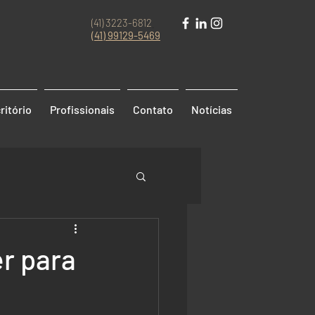
(41) 3223-6812
(41)
99129-5469
ritório
Profissionais
Contato
Notícias
r para