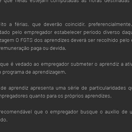
e que nelas estejam computadas as horas destinadas 
ito a férias, que deverão coincidir, preferencialmente
dado pelo empregador estabelecer período diverso daque
zagem O FGTS dos aprendizes deverá ser recolhido pelo 
 remuneração paga ou devida.
 que é vedado ao empregador submeter o aprendiz a ativ
o programa de aprendizagem. 
 de aprendiz apresenta uma série de particularidades q
mpregadores quanto para os próprios aprendizes.
recomendável que o empregador busque o auxílio de um
do. 