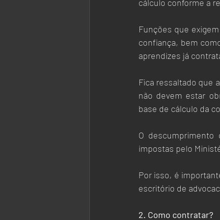
cálculo conforme a r
Funções que exigem f
confiança, bem como 
aprendizes já contra
Fica ressaltado que 
não devem estar obr
base de cálculo da c
O descumprimento d
impostas pelo Ministé
Por isso, é important
escritório de advocac
2. Como contratar? 