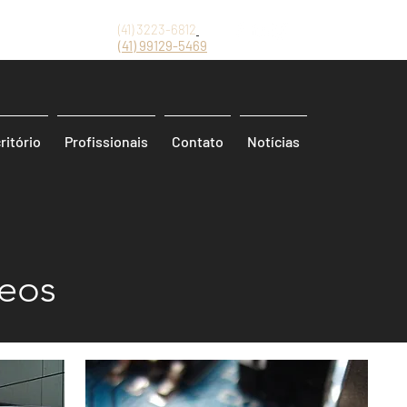
(41) 3223-6812
(41)
99129-5469
ritório
Profissionais
Contato
Notícias
deos