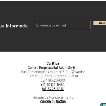
Insc
ue Informado
Curitiba
Centro Empresarial Adam Smith
Rua Comendador Araújo, nº 510 - 13º Andar
Centro - Curitiba – Paraná - Brasil
CEP. 80420-000
(41) 99129-5469
(41) 3223-6812
Horário de Funcionamento
08:00h às 18:30h