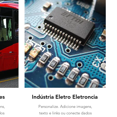
es
Indústria Eletro Eletroncia
ns,
Personalize. Adicione imagens,
dos
texto e links ou conecte dados