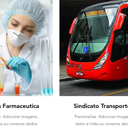
a Farmaceutica
Sindicato Transport
e. Adicione imagens,
Personalize. Adicione image
nks ou conecte dados
texto e links ou conecte da