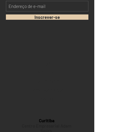
Inscrever-se
HOME
NOTÍCIAS
ESCRITÓRIO
PROFISSIONAIS
CONTATO
Curitiba
Centro Empresarial Adam
Smith