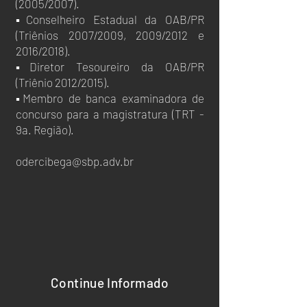
(2005/2007).
▪Conselheiro Estadual da OAB/PR
(Triênios 2007/2009, 2009/2012 e
2016/2018).
▪Diretor Tesoureiro da OAB/PR
(Triênio 2012/2015).
▪Membro de banca examinadora de
concurso para a magistratura (TRT -
9a. Região).
odercibega@sbp.adv.br
Continue Informado