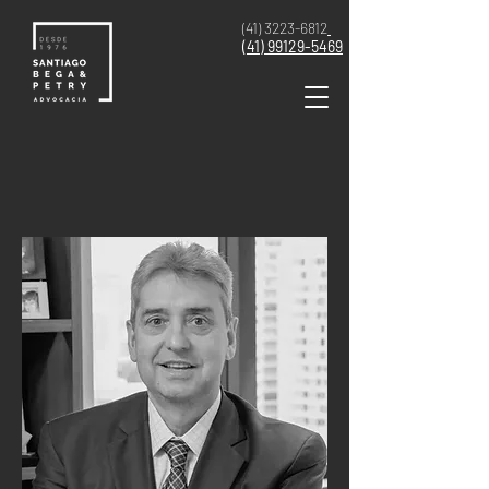
(41) 3223-6812
(41)
99129-5469