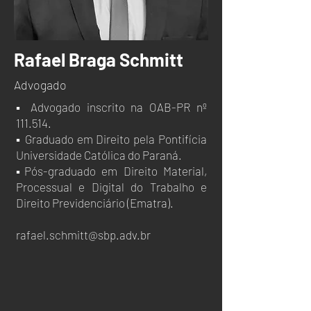
Rafael Braga Schmitt
Advogado
▪ Advogado inscrito na OAB-PR nº
111.514.
▪ Graduado em Direito pela Pontifícia
Universidade Católica do Paraná.
▪Pós-graduado em Direito Material,
Processual e Digital do Trabalho e
Direito Previdenciário (Ematra).
rafael.schmitt@sbp.adv.br