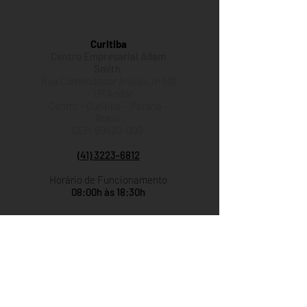
Curitiba
Centro Empresarial Adam
Smith
Rua Comendador Araújo, nº 510
- 13º Andar
Centro - Curitiba – Paraná -
Brasil
CEP.
80420-000
(41) 99129-5469
(41) 3223-6812
Horário de Funcionamento
08:00h às 18:30h