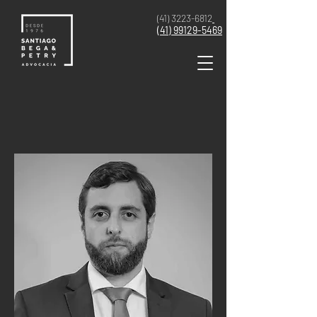
(41) 3223-6812
(41)
99129-5469