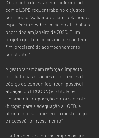
“O caminho de estar em conformidade 
com a LGPD requer trabalho e ajustes 
contínuos. Avaliamos assim, pela nossa 
experiência desde o início dos trabalhos 
ocorridos em janeiro de 2020. É um 
projeto que tem início, meio e não tem 
fim, precisará de acompanhamento 
constante.”  
A gestora também reforça o impacto 
imediato nas relações decorrentes do 
código do consumidor (com possível 
atuação do PROCON) e o titular e 
recomenda preparação do  orçamento 
(
budget)
 para a adequação à LGPD, e 
afirma: “nossa experiência mostrou que 
é necessário investimento”.  
Por fim, destaca que as empresas que 