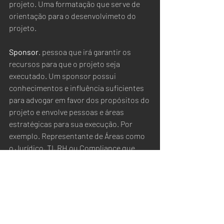
projeto. Uma formatação que serve de 
orientação para o desenvolvimeto do 
projeto.
Sponsor
. pessoa que irá garantir os 
recursos para que o projeto seja 
executado. Um sponsor possui 
conhecimentos e influência suficientes 
para advogar em favor dos propósitos do 
projeto e envolve pessoas e áreas 
estratégicas para sua execução. Por 
exemplo. Representante de Áreas como 
o Jurídico, TI, RH ou Compliance que 
liderem as discussões na empresa e 
fiquem responsáveis pela 
implantação/adequação das políticas de 
conformidade.
Kick-off do projeto
.  Na fase de 