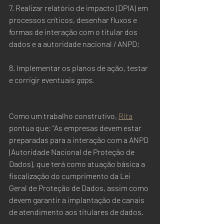
7. Realizar relatório de impacto (DPIA) em 
processos críticos, desenhar fluxos e 
formas de interação com o titular dos 
dados e a autoridade nacional / ANPD;
8. Implementar os planos de ação, testar 
e corrigir eventuais
 gaps.
Como um trabalho construtivo, 
Rita
pontua que: “As empresas devem estar 
preparadas para a interação com a ANPD 
(Autoridade Nacional de Proteção de 
Dados), que terá como atuação básica a 
fiscalização do cumprimento da Lei 
Geral de Proteção de Dados, assim como 
devem garantir a implantação de canais 
de atendimento aos titulares de dados.  