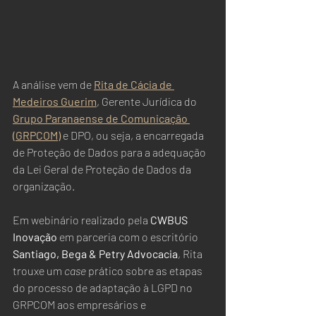
A análise vem de 
Rita de Cácia de 
Medeiros Guerim
, Gerente Jurídica do 
Grupo Paranaense de Comunicação 
(GRPCOM)
 e DPO, ou seja, a encarregada 
de Proteção de Dados para a adequação 
da Lei Geral de Proteção de Dados da 
organização.  
Em webinário realizado pela 
CWBUS 
Inovação
 em parceria com o escritório 
Santiago, Bega & Petry Advocacia
, Rita 
trouxe um 
case
 prático sobre as etapas 
do processo de adaptação à LGPD no 
GRPCOM aos empresários e 