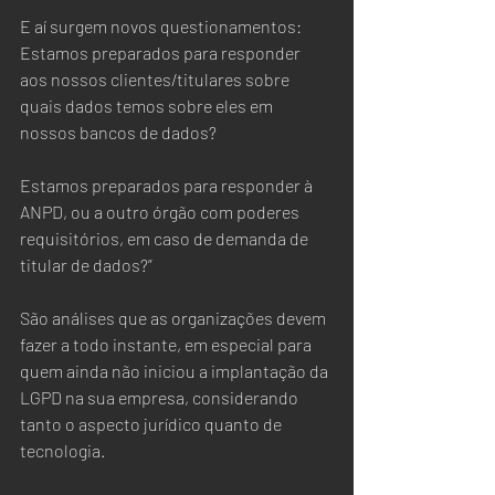
E aí surgem novos questionamentos: 
Estamos preparados para responder 
aos nossos clientes/titulares sobre 
quais dados temos sobre eles em 
nossos bancos de dados?
Estamos preparados para responder à 
ANPD, ou a outro órgão com poderes 
requisitórios, em caso de demanda de 
titular de dados?”
São análises que as organizações devem 
fazer a todo instante, em especial para 
quem ainda não iniciou a implantação da 
LGPD na sua empresa, considerando 
tanto o aspecto jurídico quanto de 
tecnologia.   