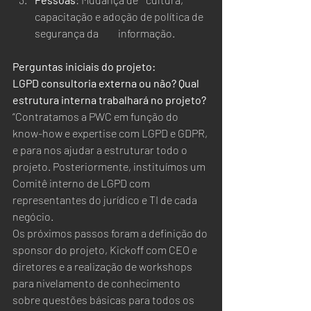
capacitação e adoção de política de 
segurança da 	informação.
Perguntas iniciais do projeto:
LGPD consultoria externa ou não? Qual 
estrutura interna trabalhará no projeto?
“Contratamos a PWC em função do 
know-how e expertise com LGPD e GDPR, 
e para nos ajudar a estruturar todo o 
projeto. Posteriormente, instituímos um 
Comitê interno de LGPD com 
representantes do jurídico e TI de cada 
negócio.  
Os próximos passos foram a definição do 
sponsor do projeto, Kickoff com CEO e 
diretores e a realização de workshops 
para nivelamento de conhecimento 
sobre questões básicas para todos os 