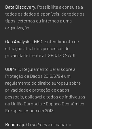
Data Discovery
. Possibilita a consulta a 
todos os dados disponíveis, de todos os 
tipos, externos ou internos a uma 
organização.
Gap Analysis LGPD
. Entendimento de 
situação atual dos processos de 
privacidade frente a LGPD/ISO 27701.
GDPR
. O Regulamento Geral sobre a 
Proteção de Dados 2016/679 é um 
regulamento do direito europeu sobre 
privacidade e proteção de dados 
pessoais, aplicável a todos os indivíduos 
na União Europeia e Espaço Econômico 
Europeu, criado em 2018.
Roadmap. 
O 
roadmap
 é o mapa do 