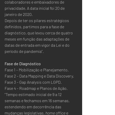
colaboradores e embaixadores de 
privacidade. A data inicial foi 20 de 
janeiro de 2020.
Depois de ter os pilares estratégicos 
definidos, partimos para a fase de 
diagnóstico, que levou cerca de quatro 
meses em função das adaptações de 
datas de entrada em vigor da Lei e do 
período de pandemia”.  
Fase de Diagnóstico
Fase 1 – Mobilização e Planejamento.
Fase 2 – Data Mapping e Data Discovery.
Fase 3 – Gap Analysis com LGPD.
Fase 4 – Roadmap e Planos de Ação.
“Tempo estimado inicial de 9 a 12 
semanas e fechamos em 16 semanas, 
estendendo em decorrência das 
mudanças legislativas, 
home office
 e 