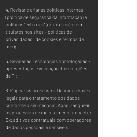
4. Revisar e criar as políticas internas 
(política de segurança da informação) e 
políticas “externas” (de interação com 
titulares nos sites – políticas de 
privacidades,  de cookies e termos de 
uso);
5. Revisar as Tecnologias homologadas – 
apresentação e validação das soluções 
de TI;
6. Mapear os processos. Definir as bases 
legais para o tratamento dos dados 
conforme o seu negócio. Após, ranquear 
os processos de maior e menor impacto; 
Ex: aditivos contratuais com operadores 
de dados pessoais e sensíveis;