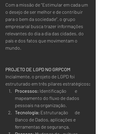
Com a missão de “Estimular em cada um 
o desejo de ser melhor e de contribuir 
para o bem da sociedade”, o grupo 
empresarial busca trazer informações 
relevantes do dia a dia das cidades, do 
país e dos fatos que movimentam o 
mundo.
PROJETO DE LGPD NO GRPCOM
Incialmente, o projeto de LGPD foi 
estruturado em três pilares estratégicos
:
Processos: 
Identificação 	e 
mapeamento do fluxo de dados 
pessoais na organização.
Tecnologia:
 Estruturação 	de 
Banco de Dados, aplicações e 
ferramentas de segurança.
Pessoas
: Mudança de 	cultura, 