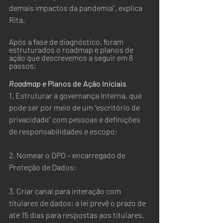
demais impactos da pandemia”, explica 
Rita.
Após a fase de diagnóstico, foram 
estruturados o roadmap e planos de 
ação que descrevemos a seguir em 8 
passos: 
Roadmap e
 Planos de Ação Iniciais
1. Estruturar a governança Interna, que 
pode ser por meio de um “escritório de 
privacidade” com pessoas e definições 
de responsabilidades e escopo;
2. Nomear o DPO – encarregado de 
Proteção de Dados;
3. Criar canal para interação com 
titulares de dados; a lei prevê o prazo de 
até 15 dias para respostas aos titulares.