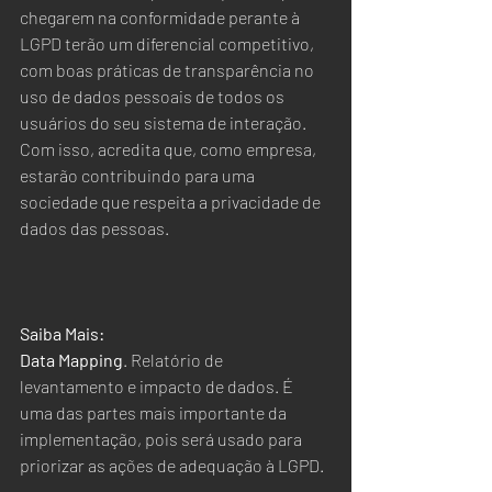
chegarem na conformidade perante à 
LGPD terão um diferencial competitivo, 
com boas práticas de transparência no 
uso de dados pessoais de todos os 
usuários do seu sistema de interação. 
Com isso, acredita que, como empresa, 
estarão contribuindo para uma 
sociedade que respeita a privacidade de 
dados das pessoas.  
Saiba Mais: 
Data Mapping
. Relatório de 
levantamento e impacto de dados. É 
uma das partes mais importante da 
implementação, pois será usado para 
priorizar as ações de adequação à LGPD.