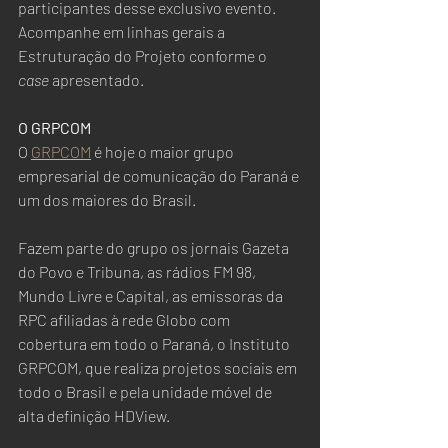
participantes desse exclusivo evento. 
Acompanhe em linhas gerais a 
Estruturação do Projeto conforme o 
case 
apresentado.
O GRPCOM
O 
GRPCOM
 é hoje o maior grupo 
empresarial de comunicação do Paraná e 
um dos maiores do Brasil.  
Fazem parte do grupo os jornais Gazeta 
do Povo e Tribuna, as rádios FM 98, 
Mundo Livre e Capital, as emissoras da 
RPC afiliadas à rede Globo com 
cobertura em todo o Paraná, o Instituto 
GRPCOM, que realiza projetos sociais em 
todo o Brasil e pela unidade móvel de 
alta definição HDView.