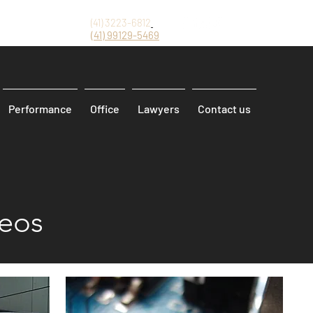
(41) 3223-6812
(41)
99129-5469
Performance
Office
Lawyers
Contact us
deos