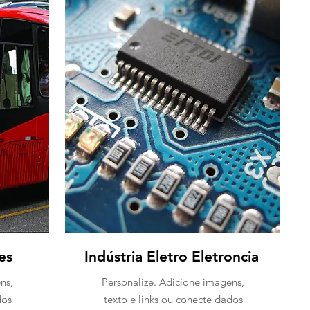
es
Indústria Eletro Eletroncia
ns,
Personalize. Adicione imagens,
dos
texto e links ou conecte dados