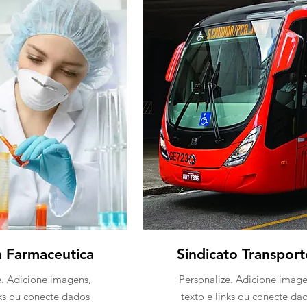
a Farmaceutica
Sindicato Transport
e. Adicione imagens,
Personalize. Adicione image
nks ou conecte dados
texto e links ou conecte da