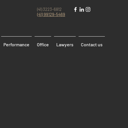
(41) 3223-6812
(41)
99129-5469
Performance
Office
Lawyers
Contact us