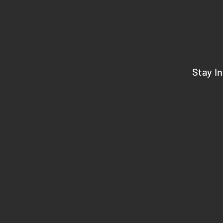
Stay I
HOME
NEWS
OFFICE
LAWYERS
CONTACT US