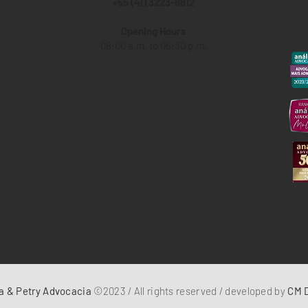
+55 (41) 3223-6812
Opening Hours
08:00 a.m. to 06:30 p.m.
a & Petry Advocacia
©2023 / All rights reserved / developed by
CM D