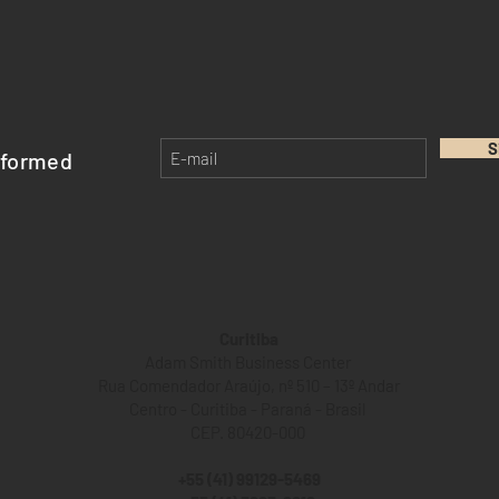
S
nformed
Curitiba
Adam Smith Business Center
Rua Comendador Araújo, nº 510 – 13º Andar
Centro - Curitiba - Paraná - Brasil
CEP. 80420-000
+55 (41) 99129-5469