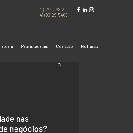
(41) 3223-6812
(41)
99129-5469
ritório
Profissionais
Contato
Notícias
dade nas
de negócios?