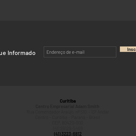
Insc
ue Informado
Curitiba
Centro Empresarial Adam Smith
Rua Comendador Araújo, nº 510 - 13º Andar
Centro - Curitiba – Paraná - Brasil
CEP. 80420-000
(41) 99129-5469
(41) 3223-6812