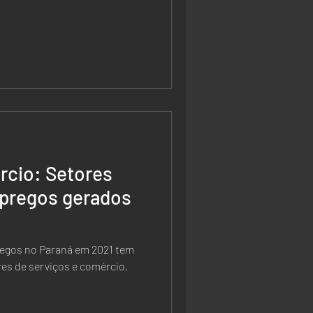
rcio: Setores
pregos gerados
regos no Paraná em 2021 tem
es de serviços e comércio,