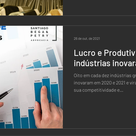
26 de out. de 2021
Lucro e Produti
indústrias inov
Oito em cada dez indústrias g
inovaram em 2020 e 2021 e vir
sua competitividade e...