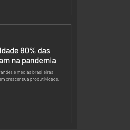
vidade 80% das
aram na pandemia
randes e médias brasileiras
am crescer sua produtividade,