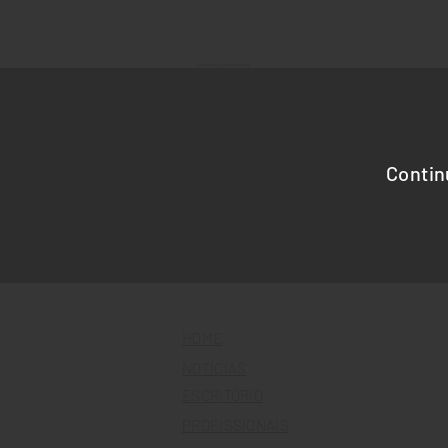
advocacia trabalhista
Contin
HOME
NOTÍCIAS
ESCRITÓRIO
PROFISSIONAIS