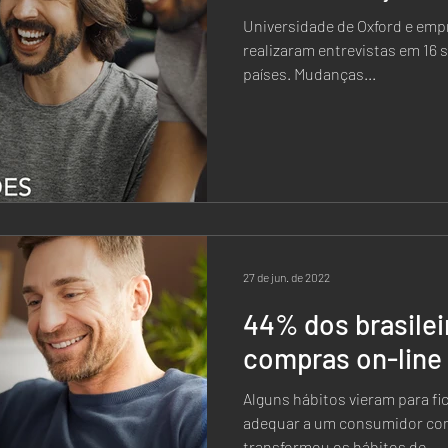
Universidade de Oxford e emp
realizaram entrevistas em 16 s
países. Mudanças...
27 de jun. de 2022
44% dos brasilei
compras on-line 
Alguns hábitos vieram para f
adequar a um consumidor com
transformou os hábitos de...