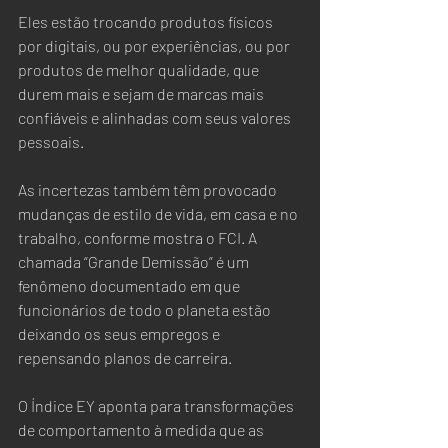
Eles estão trocando produtos físicos 
por digitais, ou por experiências, ou por 
produtos de melhor qualidade, que 
durem mais e sejam de marcas mais 
confiáveis e alinhadas com seus valores 
pessoais.  
As incertezas também têm provocado 
mudanças de estilo de vida, em casa e no 
trabalho, conforme mostra o FCI. A 
chamada “Grande Demissão” é um 
fenômeno documentado em que 
funcionários de todo o planeta estão 
deixando os seus empregos e 
repensando planos de carreira.  
O Índice EY aponta para transformações 
de comportamento à medida que as 