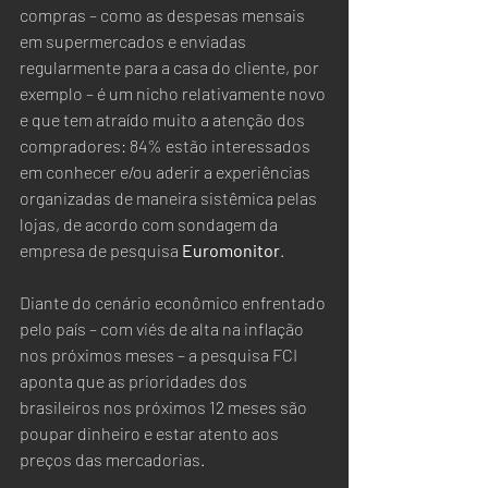
compras – como as despesas mensais 
em supermercados e enviadas 
regularmente para a casa do cliente, por 
exemplo – é um nicho relativamente novo 
e que tem atraído muito a atenção dos 
compradores: 84% estão interessados 
em conhecer e/ou aderir a experiências 
organizadas de maneira sistêmica pelas 
lojas, de acordo com sondagem da 
empresa de pesquisa 
Euromonitor
.   
Diante do cenário econômico enfrentado 
pelo país – com viés de alta na inflação 
nos próximos meses – a pesquisa FCI 
aponta que as prioridades dos 
brasileiros nos próximos 12 meses são 
poupar dinheiro e estar atento aos 
preços das mercadorias.  