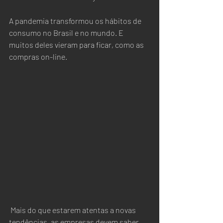
A pandemia transformou os hábitos de 
consumo no Brasil e no mundo. E 
muitos deles vieram para ficar, como as 
compras on-line.  
 Mais do que estarem atentas a novas 
tendências, as empresas devem saber 