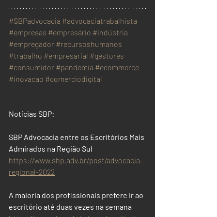
#SBPadvocacia
#advocaciatrabalhista
#empresas
#empresário
#indústria
#empregador
#recursoshumanos
#trabalho
#empresarial
#gestores
#consumidor
#pandemia
#ecommerce
#inovacao
#comerciodigital
Notícias SBP:
SBP Advocacia entre os Escritórios Mais 
Admirados na Região Sul
https://www.sbp.adv.br/post/advocacia-
regional-2022
A maioria dos profissionais prefere ir ao 
escritório até duas vezes na semana