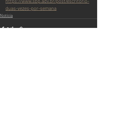
https://www.sbp.adv.br/post/escritorio-
duas-vezes-por-semana
Notícia
Posts recentes
Ver tudo