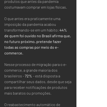
produtos que antes da pandemia 
costumavam comprar em lojas físicas.  
O que antes era praticamente uma 
imposição da pandemia acabou 
transformando-se em um hábito: 
44% 
de quem foi ouvido no Brasil afirma que, 
no futuro próximo, pretende fazer 
todas as compras por meio do e-
commerce.
Nesse processo de migração para o e-
commerce, a grande maioria dos 
brasileiros - 
72%
 - está disposta a 
compartilhar seus dados, desde que seja 
para receber notificações de produtos 
mais baratos ou promoções.  
O reabastecimento automático de 