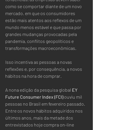
como se comportar diante de um novo 
mercado, em que os consumidores 
estão mais atentos aos reflexos de um 
mundo menos estável e que passa por 
grandes mudanças provocadas pela 
pandemia, conflitos geopolíticos e 
transformações macroeconômicas.  
Isso incentiva as pessoas a novas 
reflexões e, por consequência, a novos 
hábitos na hora de comprar.  
A nona edição da pesquisa global 
EY 
Future Consumer Index (FCI) 
ouviu mil 
pessoas no Brasil em fevereiro passado. 
Entre os novos hábitos adquiridos nos 
últimos anos, mais da metade dos 
entrevistados hoje compra on-line 