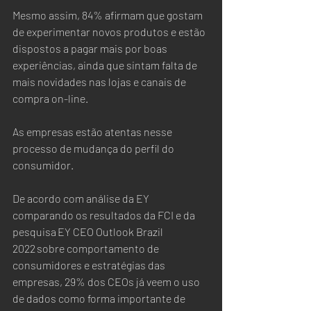
Mesmo assim, 84% afirmam que gostam 
de experimentar novos produtos e estão 
dispostos a pagar mais por boas 
experiências, ainda que sintam falta de 
mais novidades nas lojas e canais de 
compra on-line.   
As empresas estão atentas nesse 
processo de mudança do perfil do 
consumidor.  
De acordo com análise da EY 
comparando os resultados da FCI e da 
pesquisa EY CEO Outlook Brazil 
2022 sobre comportamento de 
consumidores e estratégias das 
empresas, 29% dos CEOs já veem o uso 
de dados como forma importante de 