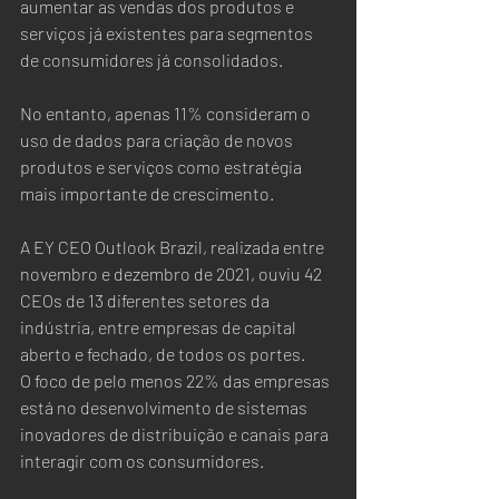
aumentar as vendas dos produtos e 
serviços já existentes para segmentos 
de consumidores já consolidados.  
No entanto, apenas 11% consideram o 
uso de dados para criação de novos 
produtos e serviços como estratégia 
mais importante de crescimento.   
A EY CEO Outlook Brazil, realizada entre 
novembro e dezembro de 2021, ouviu 42 
CEOs ​​de 13 diferentes setores da 
indústria, entre empresas de capital 
aberto e fechado, de todos os portes.  
O foco de pelo menos 22% das empresas 
está no desenvolvimento de sistemas 
inovadores de distribuição e canais para 
interagir com os consumidores.  