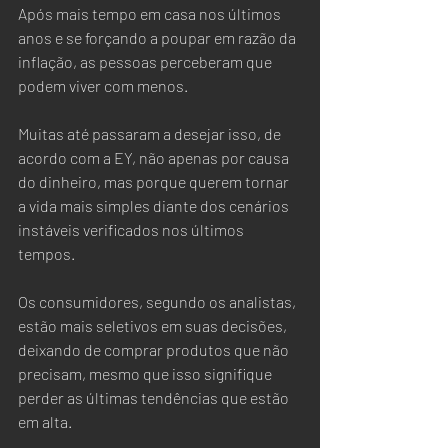
Após mais tempo em casa nos últimos 
anos e se forçando a poupar em razão da 
inflação, as pessoas perceberam que 
podem viver com menos.  
Muitas até passaram a desejar isso, de 
acordo com a EY, não apenas por causa 
do dinheiro, mas porque querem tornar 
a vida mais simples diante dos cenários 
instáveis verificados nos últimos 
tempos.   
Os consumidores, segundo os analistas, 
estão mais seletivos em suas decisões, 
deixando de comprar produtos que não 
precisam, mesmo que isso signifique 
perder as últimas tendências que estão 
em alta.  