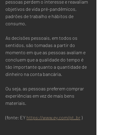
pessoas perdem o interesse e reavaliam 
objetivos de vida pré-pandêmicos, 
padrões de trabalho e hábitos de 
consumo.   
As decisões pessoais, em todos os 
sentidos, são tomadas a partir do 
momento em que as pessoas avaliam e 
concluem que a qualidade do tempo é 
tão importante quanto a quantidade de 
dinheiro na conta bancária.  
Ou seja, as pessoas preferem comprar 
experiências em vez de mais bens 
materiais.
(fonte: EY 
https://www.ey.com/pt_br
 )