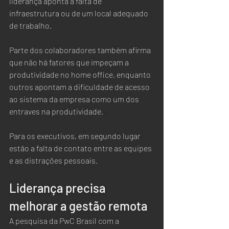
liderança aponta a falta de 
infraestrutura ou de um local adequado 
de trabalho.  
Parte dos colaboradores também afirma 
que não há fatores que impeçam a 
produtividade no home office, enquanto 
outros apontam a dificuldade de acesso 
ao sistema da empresa como um dos 
entraves na produtividade.  
Para os executivos, em segundo lugar 
estão a falta de contato entre as equipes 
e as distrações pessoais.
Liderança precisa 
melhorar a gestão remota
A pesquisa da PwC Brasil com a 