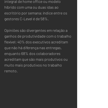
integral de home office ou modelo 
híbrido com uma ou duas idas ao 
escritório por semana; índice entre os 
gestores C-Level é de 58%.
Opiniões são divergentes em relação a 
ganhos de produtividade com o trabalho 
flexível; 40% dos executivos acreditam 
que não há diferença nas entregas, 
enquanto 68% dos colaboradores 
acreditam que são mais produtivos ou 
muito mais produtivos no trabalho 
remoto.