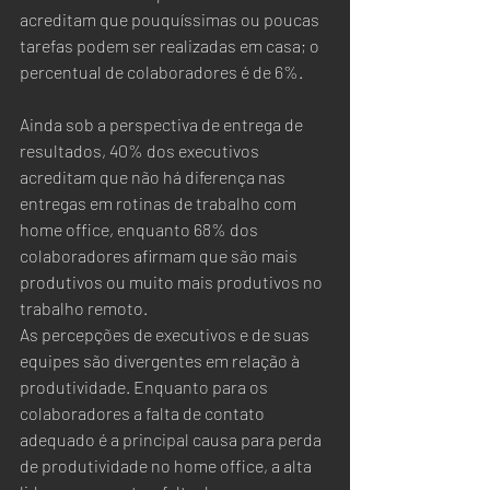
acreditam que pouquíssimas ou poucas 
tarefas podem ser realizadas em casa; o 
percentual de colaboradores é de 6%.
Ainda sob a perspectiva de entrega de 
resultados, 40% dos executivos 
acreditam que não há diferença nas 
entregas em rotinas de trabalho com 
home office, enquanto 68% dos 
colaboradores afirmam que são mais 
produtivos ou muito mais produtivos no 
trabalho remoto.
As percepções de executivos e de suas 
equipes são divergentes em relação à 
produtividade. Enquanto para os 
colaboradores a falta de contato 
adequado é a principal causa para perda 
de produtividade no home office, a alta 