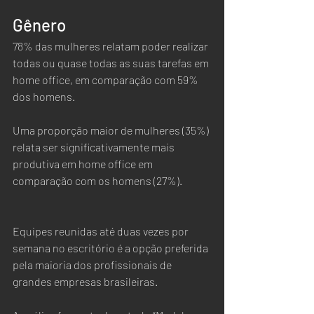
Gênero
78% das mulheres relatam poder realizar 
todas ou quase todas as suas tarefas em 
home office, em comparação com 59% 
dos homens.
Uma proporção maior de mulheres (35%) 
relata ser significativamente mais 
produtiva em home office em 
comparação com os homens (27%).
Equipes reunidas até duas vezes por 
semana no escritório é a opção preferida 
pela maioria dos profissionais de 
grandes empresas brasileiras.  