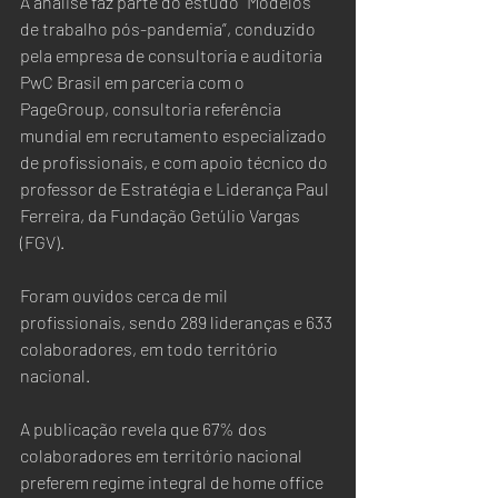
A análise faz parte do estudo “Modelos 
de trabalho pós-pandemia”, conduzido 
pela empresa de consultoria e auditoria 
PwC Brasil em parceria com o 
PageGroup, consultoria referência 
mundial em recrutamento especializado 
de profissionais, e com apoio técnico do 
professor de Estratégia e Liderança Paul 
Ferreira, da Fundação Getúlio Vargas 
(FGV).  
Foram ouvidos cerca de mil 
profissionais, sendo 289 lideranças e 633 
colaboradores, em todo território 
nacional.
A publicação revela que 67% dos 
colaboradores em território nacional 
preferem regime integral de home office 