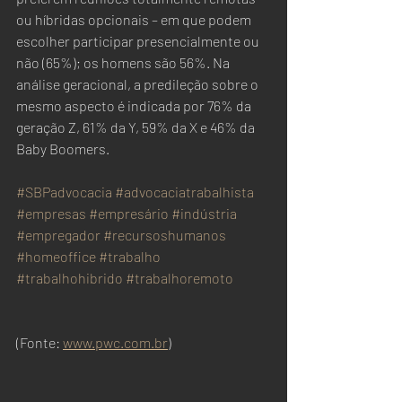
ou híbridas opcionais – em que podem 
escolher participar presencialmente ou 
não (65%); os homens são 56%. Na 
análise geracional, a predileção sobre o 
mesmo aspecto é indicada por 76% da 
geração Z, 61% da Y, 59% da X e 46% da 
Baby Boomers.
#SBPadvocacia
#advocaciatrabalhista
#empresas
#empresário
#indústria
#empregador
#recursoshumanos
#homeoffice
#trabalho
#trabalhohibrido
#trabalhoremoto
(Fonte: 
www.pwc.com.br
)