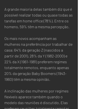
A grande maioria delas também diz que é 
possível realizar todas ou quase todas as 
tarefas em home office (78%). Entre os 
homens, 59% têm a mesma percepção.
Os mais novos acompanham as 
mulheres na preferência por trabalhar de 
casa: 64% da geração Z (nascidos a 
partir de 2001), 28% da Y (1982-2000) e 
22% da X (1961-1981) preferem regimes 
totalmente remotos, enquanto apenas 
20% da geração Baby Boomers (1943-
1960) têm a mesma opinião.  
A inclinação das mulheres por regimes 
flexíveis aparece também quando o 
modelo das reuniões é discutido. Elas 
preferem reuniões totalmente remotas 