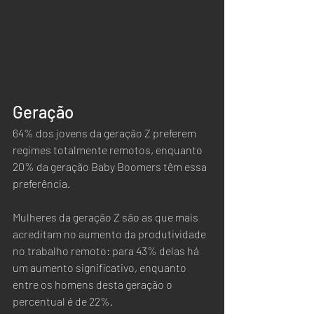
Geração
64% dos jovens da geração Z preferem 
regimes totalmente remotos, enquanto 
20% da geração Baby Boomers têm essa 
preferência.
Mulheres da geração Z são as que mais 
acreditam no aumento da produtividade 
no trabalho remoto: para 43% delas há 
um aumento significativo, enquanto 
entre os homens desta geração o 
percentual é de 22%.  