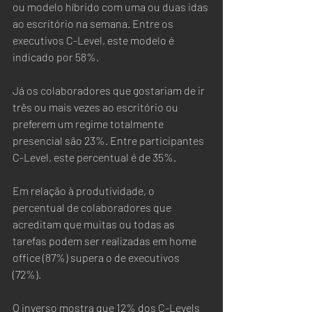
ou modelo híbrido com uma ou duas idas 
ao escritório na semana. Entre os 
executivos C-Level, este modelo é 
indicado por 58%.  
Já os colaboradores que gostariam de ir 
três ou mais vezes ao escritório ou 
preferem um regime totalmente 
presencial são 23%. Entre participantes 
C-Level, este percentual é de 35%.
Em relação à produtividade, o 
percentual de colaboradores que 
acreditam que muitas ou todas as 
tarefas podem ser realizadas em home 
office (87%) supera o de executivos 
(72%).  
O inverso mostra que 12% dos C-Levels 