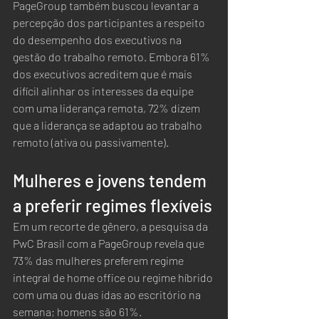
PageGroup também buscou levantar a 
percepção dos participantes a respeito 
do desempenho dos executivos na 
gestão do trabalho remoto. Embora 61% 
dos executivos acreditem que é mais 
difícil alinhar os interesses da equipe 
com uma liderança remota, 72% dizem 
que a liderança se adaptou ao trabalho 
remoto (ativa ou passivamente).            
Mulheres e jovens tendem 
a preferir regimes flexíveis
Em um recorte de gênero, a pesquisa da 
PwC Brasil com a PageGroup revela que 
73% das mulheres preferem regime 
integral de home office ou regime híbrido 
com uma ou duas idas ao escritório na 
semana; homens são 61%.  