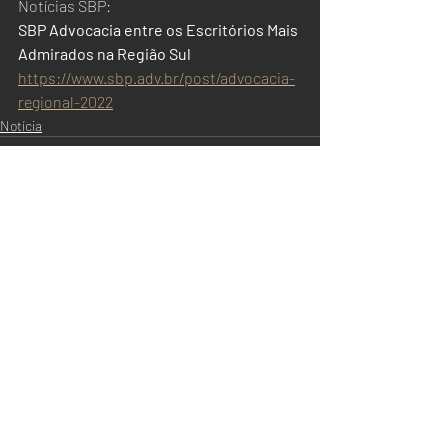
Notícias SBP:
SBP Advocacia entre os Escritórios Mais 
Admirados na Região Sul
https://www.sbp.adv.br/post/advocacia-
regional-2022
Notícia
Posts recentes
Ver tudo