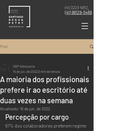
(41) 3223-6812
(41)
99129-5469
Post
Todos posts
SBP Advocacia
Todos posts
15 de jun. de 2022
3 min de leitura
A maioria dos profissionais
Eventos
prefere ir ao escritório até
Decisões
duas vezes na semana
Artigo
Atualizado:
16 de jun. de 2022
Notícia
Percepção por cargo
67% dos colaboradores preferem regime 