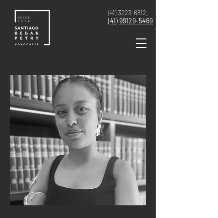
(41) 3223-6812
(41)
99129-5469