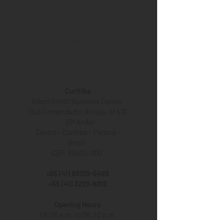
NEWS
OFFICE
LAWYERS
CONTACT US
Curitiba
Adam Smith Business Center
Rua Comendador Araújo, nº 510
– 13º Andar
Centro - Curitiba - Paraná -
Brasil
CEP. 80420-000
+55 (41) 99129-5469
+55 (41) 3223-6812
Opening Hours
08:00 a.m. to 06:30 p.m.