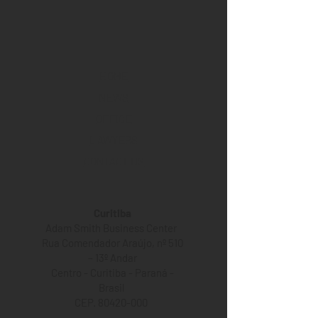
HOME
NEWS
OFFICE
LAWYERS
CONTACT US
Curitiba
Adam Smith Business Center
Rua Comendador Araújo, nº 510
– 13º Andar
Centro - Curitiba - Paraná -
Brasil
CEP. 80420-000