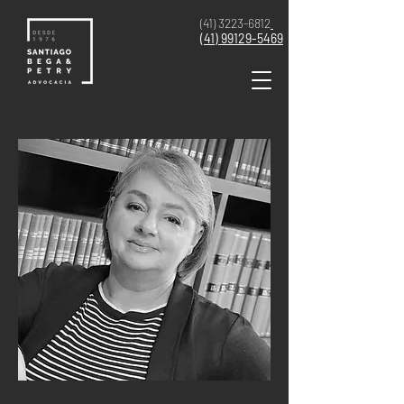
(41) 3223-6812
(41)
99129-5469