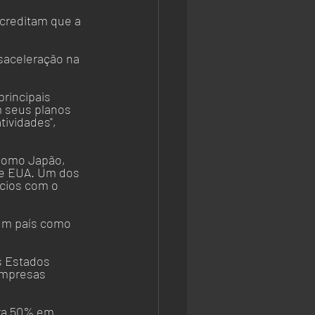
creditam que a 
aceleração na 
rincipais 
 seus planos 
ividades", 
como Japão, 
 e EUA. Um dos 
cios com o 
 um país como 
s Estados 
empresas 
ra 50% em 