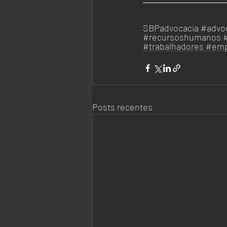
SBPadvocacia 
#advoc
#recursoshumanos
#trabalhadores
#emp
Posts recentes