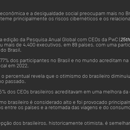
oeconômica e a desigualdade social preocupam mais no Bra
teme principalmente os riscos cibernéticos e os relacion
a edição da Pesquisa Anual Global com CEOs da PwC (
25th
iu mais de 4.400 executivos, em 89 países, com uma parti
do Brasil.
77% dos participantes no Brasil e no mundo acreditam na
ocal em 2022. 
, o percentual revela que o otimismo do brasileiro diminui
o passado. 
 85% dos CEOs brasileiros acreditavam em uma melhora da 
mo brasileiro é considerado alto e foi provocado principal
s entre os países e a retomada das viagens e do consum
epção dos brasileiros, historicamente otimista, é semelha