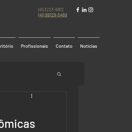
(41) 3223-6812
(41)
99129-5469
ritório
Profissionais
Contato
Notícias
nômicas