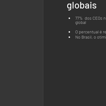
globais
77% 	dos CEOs no Brasil e no mundo apostam na aceleração do crescimento conômico 
global
O percentual é r
No Brasil, o ot