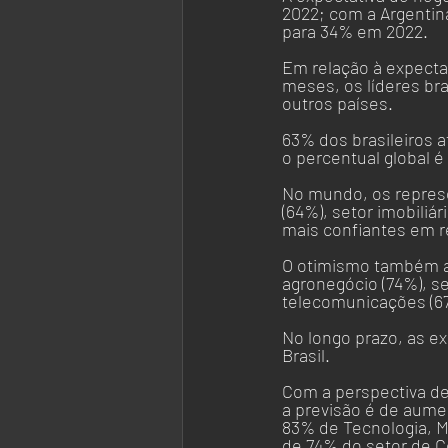
2022; com a Argentin
para 34% em 2022.
Em relação à expecta
meses, os líderes br
outros países. 
63% dos brasileiros 
o percentual global é
No mundo, os represe
(64%), setor imobiliá
mais confiantes em r
O otimismo também ap
agronegócio (74%), se
telecomunicações (67
No longo prazo, as ex
Brasil. 
Com a perspectiva de
a previsão é de aume
83% de Tecnologia, M
de 74% do setor de 