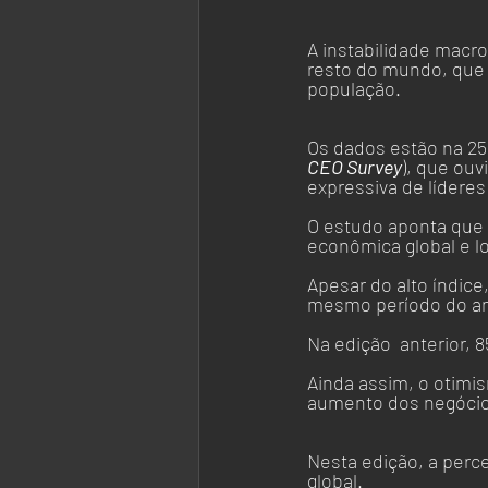
A instabilidade macr
resto do mundo, que 
população.
Os dados estão na 25
CEO Survey
), que ouv
expressiva de líderes 
O estudo aponta que 
econômica global e l
Apesar do alto índice
mesmo período do an
Na edição  anterior,
Ainda assim, o otimis
aumento dos negócio
Nesta edição, a perc
global. 