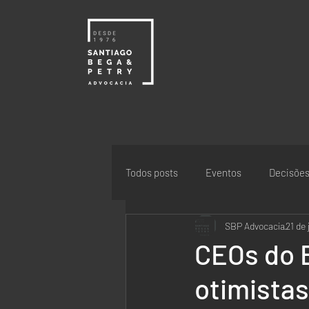
Todos posts
Eventos
Decisõe
SBP Advocacia
21 de
CEOs do 
otimista