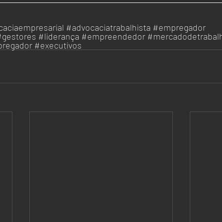
aciaempresarial
#advocaciatrabalhista
#empregador
#gestores
#liderança
#empreendedor
#mercadodetrabal
regador
#executivos