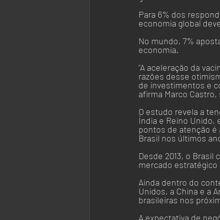
Para 6% dos responde
economia global deve 
No mundo, 7% aposta
economia.
"A aceleração da vaci
razões desse otimism
de investimentos e c
afirma Marco Castro, 
O estudo revela a t
Índia e Reino Unido,
pontos de atenção é 
Brasil nos últimos an
Desde 2013, o Brasil 
mercado estratégico 
Ainda dentro do cont
Unidos, a China e a 
brasileiras nos próxi
A expectativa de ne