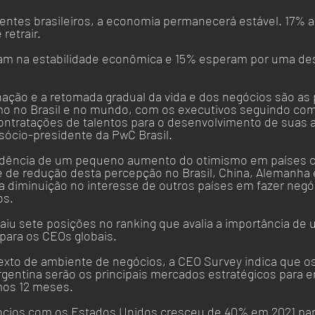
ntes brasileiros, a economia permanecerá estável. 17% a
retrair. 
m na estabilidade econômica e 15% esperam por uma des
nação e a retomada gradual da vida e dos negócios são as p
o no Brasil e no mundo, com os executivos seguindo com
ontratações de talentos para o desenvolvimento de suas at
sócio-presidente da PwC Brasil.
endência de um pequeno aumento do otimismo em países 
 e de redução desta percepção no Brasil, China, Alemanha
a diminuição no interesse de outros países em fazer negó
os. 
caiu sete posições no ranking que avalia a importância de
para os CEOs globais.
exto de ambiente de negócios, a CEO Survey indica que o
Argentina serão os principais mercados estratégicos para 
mos 12 meses. 
gócios com os Estados Unidos cresceu de 40% em 2021 pa