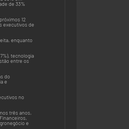
dade de 33% 
próximos 12 
s executivos de 
eita, enquanto 
%), tecnologia 
stão entre os 
s do 
a e 
ecutivos no 
os três anos, 
Financeiros, 
gronegócio e 