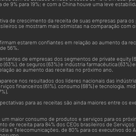
a de 9% para 19%; e com a China houve uma leve estabili
tiva de crescimento da receita de suas empresas para os 
asileiros se mostram mais otimistas na comparação com o
afirmam estarem confiantes em relação ao aumento da rec
 de 56%. 
ntantes de empresas dos segmentos de private equity (67
rio (63%), de seguros (63%) e indústria farmacêutica (63%) e
elação ao aumento das receitas no próximo ano. 
arece nos resultados dos líderes nacionais das indústria
rviços financeiros (61%), consumo (68%) e tecnologia, mídi
%). 
pectativas para as receitas são ainda maiores entre os ex
 um maior consumo de produtos e serviços para os próxim
nto de receita para 84% dos CEOs brasileiros de Serviços 
ídia e Telecomunicações, de 80% para os executivos do A
Consumo. 