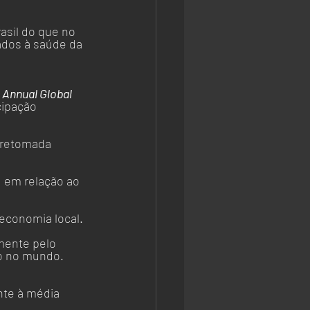
sil do que no 
ados à saúde da 
 Annual Global 
cipação 
 retomada 
u em relação ao 
economia local. 
mente pelo 
o no mundo.
nte à média 