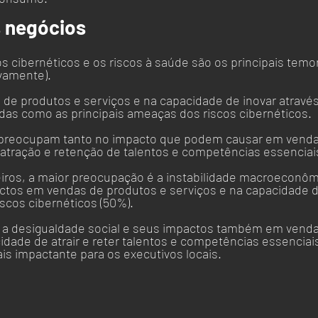
 negócios
s cibernéticos e os riscos à saúde são os principais tem
vamente). 
de produtos e serviços e na capacidade de inovar através
adas como as principais ameaças dos riscos cibernéticos. 
e preocupam tanto no impacto que podem causar em venda
 atração e retenção de talentos e competências essenciais
eiros, a maior preocupação é a instabilidade macroeconômi
ctos em vendas de produtos e serviços e na capacidade d
iscos cibernéticos (50%). 
 a desigualdade social e seus impactos também em venda
idade de atrair e reter talentos e competências essenciais
is impactante para os executivos locais.