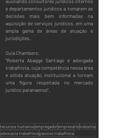
auxiliando consultores jurídicos internos 
e departamentos jurídicos a tomarem as 
decisões mais bem informadas na 
aquisição de serviços jurídicos, em uma 
ampla gama de áreas de atuação e 
jurisdições.
Guia Chambers:
"Roberta Abagge Santiago é advogada 
trabalhista, cuja competência nessa área 
e sólida atuação institucional a tornam 
uma figura respeitada no mercado 
jurídico paranaense".
recursos humanos
empregador
empresário
indústria
advocacia trabalhista
passivo trabalhista