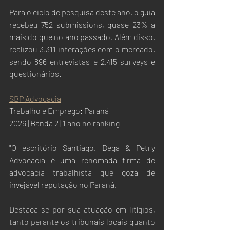
Para o ciclo de pesquisa deste ano, o guia 
recebeu 752 submissions, quase 23% a 
mais do que no ano passado. Além disso, 
realizou 3.311 interações com o mercado, 
sendo 896 entrevistas e 2.415 surveys e 
questionários.
SBP Advocacia
Trabalho e Emprego: Paraná
2026 | Banda 2 | 1 ano no ranking
"O escritório Santiago, Bega & Petry 
Advocacia é uma renomada firma de 
advocacia trabalhista que goza de 
invejável reputação no Paraná.
Destaca-se por sua atuação em litígios, 
tanto perante os tribunais locais quanto 