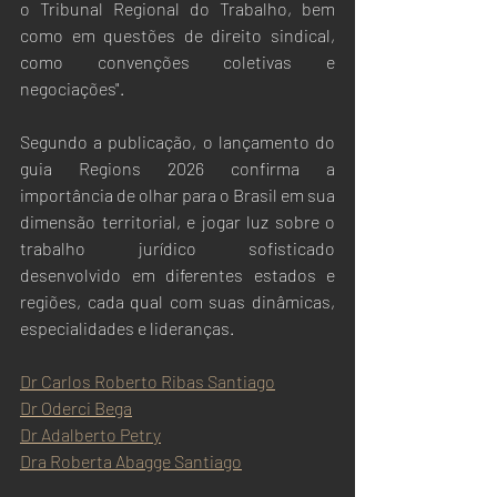
o Tribunal Regional do Trabalho, bem 
como em questões de direito sindical, 
como convenções coletivas e 
negociações".
Segundo a publicação, o lançamento do 
guia Regions 2026 confirma a 
importância de olhar para o Brasil em sua 
dimensão territorial, e jogar luz sobre o 
trabalho jurídico sofisticado 
desenvolvido em diferentes estados e 
regiões, cada qual com suas dinâmicas, 
especialidades e lideranças.
Dr Carlos Roberto Ribas Santiago
Dr Oderci Bega
Dr Adalberto Petry
Dra Roberta Abagge Santiago