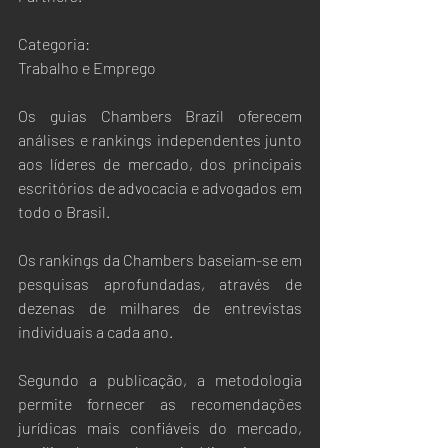
Categoria:
Trabalho e Emprego
Os guias Chambers Brazil oferecem 
análises e rankings independentes junto 
aos líderes de mercado, dos principais 
escritórios de advocacia e advogados em 
todo o Brasil.
Os rankings da Chambers baseiam-se em 
pesquisas aprofundadas, através de 
dezenas de milhares de entrevistas 
individuais a cada ano.
Segundo a publicação, a metodologia 
permite fornecer as recomendações 
jurídicas mais confiáveis ​​do mercado, 