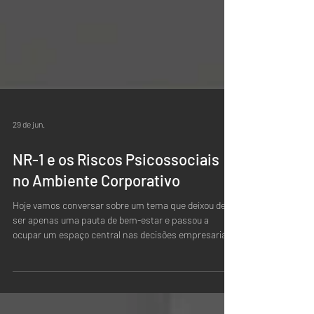
29 de jun.
NR-1 e os Riscos Psicossociais
no Ambiente Corporativo
Hoje vamos conversar sobre um tema que deixou de
ser apenas uma pauta de bem-estar e passou a
ocupar um espaço central nas decisões empresariais,
nas relações de trabalho e na atuação das lideranças:
a NR-1 e a gestão dos riscos psicossociais no
ambiente corporativo. Falar sobre riscos
psicossociais é falar sobre a forma como o trabalho é