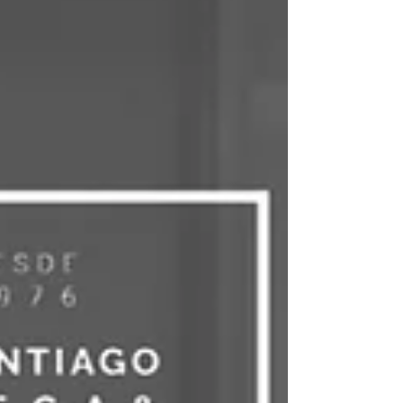
organizado, comunicado e vivenciado pelas pessoas.
É olhar para fatores como sobrecarga, pressão,
relações interpessoais, assédio, segu