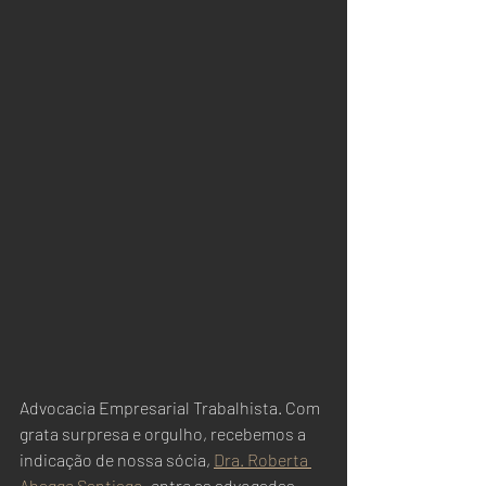
Advocacia Empresarial Trabalhista. Com 
grata surpresa e orgulho, recebemos a 
indicação de nossa sócia, 
Dra. Roberta 
Abagge Santiago
, entre as advogadas 