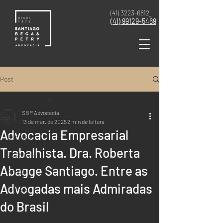
(41) 3223-6812
(41)
99129-5469
Post
Todos posts
SBP Advocacia
Todos posts
13 de mar. de 2025
2 min de leitura
Advocacia Empresarial
Eventos
Trabalhista. Dra. Roberta
Decisões
Abagge Santiago. Entre as
Artigo
Advogadas mais Admiradas
Notícia
do Brasil