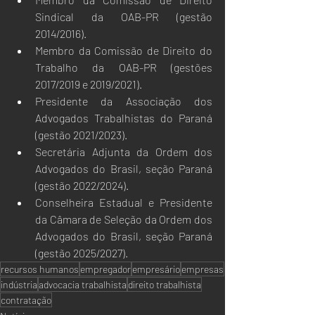
Sindical da OAB-PR (gestão 
2014/2016).
Membro da Comissão de Direito do 
Trabalho da OAB-PR (gestões 
2017/2019 e 2019/2021).
Presidente da Associação dos 
Advogados Trabalhistas do Paraná 
(gestão 2021/2023).
Secretária Adjunta da Ordem dos 
Advogados do Brasil, seção Paraná 
(gestão 2022/2024).
Conselheira Estadual e Presidente 
da Câmara de Seleção da Ordem dos 
Advogados do Brasil, seção Paraná 
(gestão 2025/2027).
recursos humanos
empregador
empresário
empresas
indústria
advocacia trabalhista
direito trabalhista
contratação