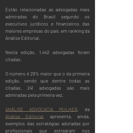
Estão relacionadas as advogadas mais 
admiradas do Brasil segundo os 
executivos jurídicos e financeiros das 
maiores empresas do país, em ranking da 
Análise Editorial.
Nesta edição, 1.442 advogadas foram 
citadas.
O número é 29% maior que o da primeira 
edição, sendo que dentre todas as 
citadas, 241 advogadas são mais 
admiradas pela primeira vez.
ANÁLISE ADVOCACIA MULHER
, da 
Análise Editorial
, apresenta, ainda, 
exemplos das estratégias adotadas por 
profissionais que estrearam nos 