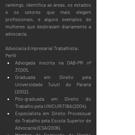
rankings, identifica as áreas, os estados 
e os setores que mais elegem 
profissionais, e alguns exemplos de 
mulheres que desbravam diariamente a 
advocacia.
Advocacia Empresarial Trabalhista:
Perfil
Advogada inscrita na OAB-PR nº 
37.005.
Graduada em Direito pela 
Universidade Tuiuti do Paraná 
(2002).
Pós-graduada em Direito do 
Trabalho pela UNICURITIBA (2004).
Especialista em Direito Processual 
do Trabalho pela Escola Superior de 
Advocacia (ESA/2006).
Membro da Comissão de Direito 