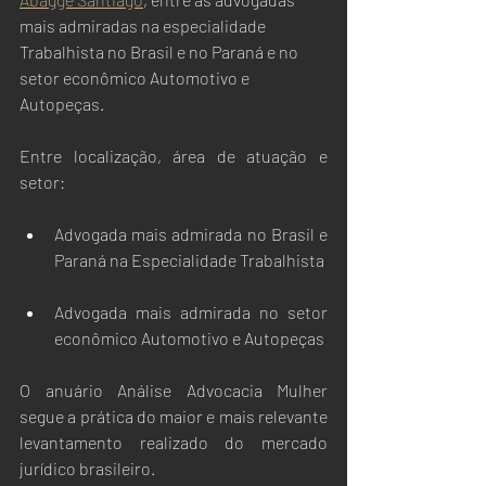
mais admiradas na especialidade 
Trabalhista no Brasil e no Paraná e no 
setor econômico Automotivo e 
Autopeças.
Entre localização, área de atuação e 
setor:
Advogada mais admirada no Brasil e 
Paraná na Especialidade Trabalhista
Advogada mais admirada no setor 
econômico Automotivo e Autopeças
O anuário Análise Advocacia Mulher 
segue a prática do maior e mais relevante 
levantamento realizado do mercado 
jurídico brasileiro.