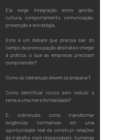
Ela exige integração entre gestão, 
cultura, comportamento, comunicação, 
prevenção e estratégia.
Este é um debate que precisa sair do 
campo da preocupação abstrata e chegar 
à prática: o que as empresas precisam 
compreender?
Como as lideranças devem se preparar?
Como identificar riscos sem reduzir o 
tema a uma mera formalidade?
E, sobretudo, como transformar 
exigências normativas em uma 
oportunidade real de construir relações 
de trabalho mais responsáveis, humanas 