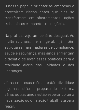
O nosso papel é orientar as empresas a 
prevenirem riscos antes que eles se 
transformem em afastamentos, ações 
trabalhistas e impactos no negócio.
Na prática, vejo um cenário desigual. As 
multinacionais, em geral, já têm 
estruturas mais maduras de compliance, 
saúde e segurança, mas ainda enfrentam 
o desafio de levar essas políticas para a 
realidade diária das unidades e das 
lideranças.
Já as empresas médias estão divididas: 
algumas estão se preparando de forma 
séria; outras ainda estão esperando uma 
fiscalização ou uma ação trabalhista para 
reagir.