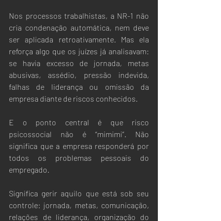
Nos processos trabalhistas, a NR-1 não 
cria condenação automática, nem deve 
ser aplicada retroativamente. Mas ela 
reforça algo que os juízes já analisavam: 
se havia excesso de jornada, metas 
abusivas, assédio, pressão indevida, 
falhas de liderança ou omissão da 
empresa diante de riscos conhecidos.
E o ponto central é que risco 
psicossocial não é “mimimi”. Não 
significa que a empresa responderá por 
todos os problemas pessoais do 
empregado.
Significa gerir aquilo que está sob seu 
controle: jornada, metas, comunicação, 
relações de liderança, organização do 