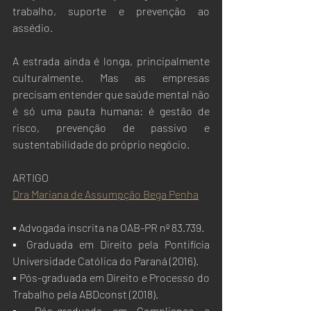
trabalho, suporte e prevenção ao 
assédio.
A estrada ainda é longa, principalmente 
culturalmente. Mas as empresas 
precisam entender que saúde mental não 
é só uma pauta humana: é gestão de 
risco, prevenção de passivo e 
sustentabilidade do próprio negócio.
ARTIGO
Dra Mariana de Assumpção Bega Penha
▪ Advogada inscrita na OAB-PR nº 83.739.
▪ Graduada em Direito pela Pontifícia 
Universidade Católica do Paraná (2016).
▪ Pós-graduada em Direito e Processo do 
Trabalho pela ABDconst (2018).
▪ Pós-graduada em Compliance e 