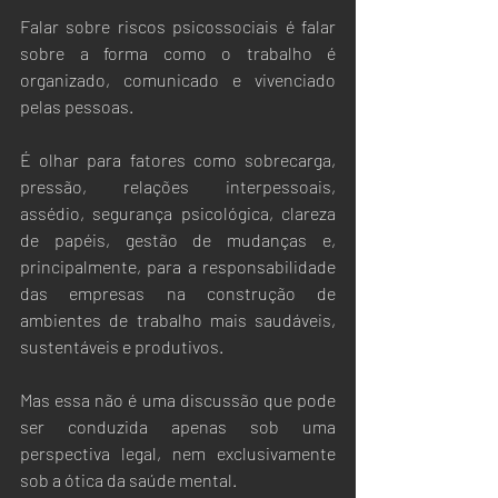
Falar sobre riscos psicossociais é falar 
sobre a forma como o trabalho é 
organizado, comunicado e vivenciado 
pelas pessoas.
É olhar para fatores como sobrecarga, 
pressão, relações interpessoais, 
assédio, segurança psicológica, clareza 
de papéis, gestão de mudanças e, 
principalmente, para a responsabilidade 
das empresas na construção de 
ambientes de trabalho mais saudáveis, 
sustentáveis e produtivos.
Mas essa não é uma discussão que pode 
ser conduzida apenas sob uma 
perspectiva legal, nem exclusivamente 
sob a ótica da saúde mental.