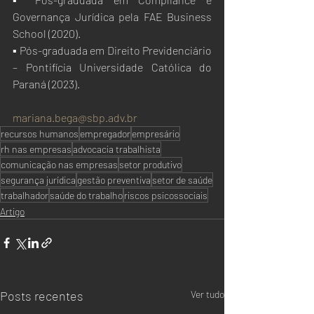
Governança Jurídica pela FAE Business 
School (2020).
▪ Pós-graduada em Direito Previdenciário 
– Pontifícia Universidade Católica do 
Paraná (2023).
mariana.bega@sbp.adv.br
recursos humanos
empregador
empresário
rh nas empresas
advocacia trabalhista
comunicação nas empresas
setor produtivo
segurança jurídica
gestão preventiva
setor de saúde
trabalhador
saúde do trabalho
riscos psicossociais
Artigo
Posts recentes
Ver tudo