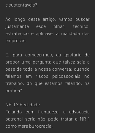
e sustentáveis?
Ao longo deste artigo, vamos buscar 
justamente esse olhar: técnico, 
estratégico e aplicável à realidade das 
empresas.
E, para começarmos, eu gostaria de 
propor uma pergunta que talvez seja a 
base de toda a nossa conversa: quando 
falamos em riscos psicossociais no 
trabalho, do que estamos falando, na 
prática?
NR-1 X Realidade
Falando com franqueza, a advocacia 
patronal séria não pode tratar a NR-1 
como mera burocracia.