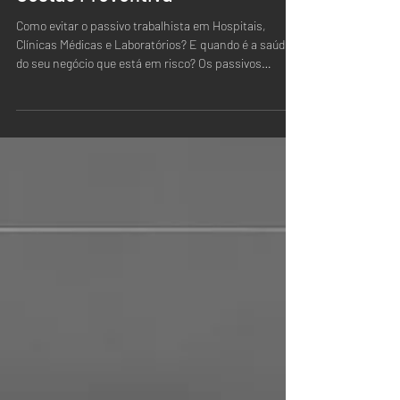
Saúde. Estratégias Essenciais de
Gestão Preventiva
Como evitar o passivo trabalhista em Hospitais,
Clínicas Médicas e Laboratórios? E quando é a saúde
do seu negócio que está em risco? Os passivos
trabalhistas podem causar grandes impactos
financeiros à sua empresa.