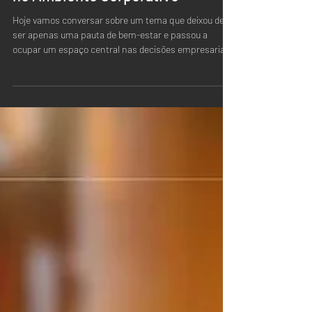
no Ambiente Corporativo
Hoje vamos conversar sobre um tema que deixou de
ser apenas uma pauta de bem-estar e passou a
ocupar um espaço central nas decisões empresariais,
nas relações de trabalho e na atuação das lideranças:
a NR-1 e a gestão dos riscos psicossociais no
ambiente corporativo. Falar sobre riscos
psicossociais é falar sobre a forma como o trabalho é
organizado, comunicado e vivenciado pelas pessoas.
É olhar para fatores como sobrecarga, pressão,
relações interpessoais, assédio, segu