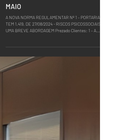
NR-01 ATUALIZADA: EMPRESAS
TERÃO QUE AVALIAR RISCOS
PSICOSSOCIAIS A PARTIR DE
MAIO
A NOVA NORMA REGULAMENTAR Nº 1 – PORTARIA
TEM 1.419, DE 27/08/2024 - RISCOS PSICOSSOCIAIS –
UMA BREVE ABORDAGEM Prezado Clientes: 1 – A...