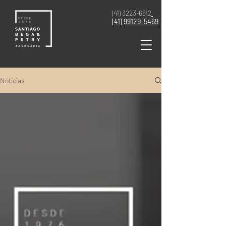
(41) 3223-6812
(41)
99129-5469
Notícias