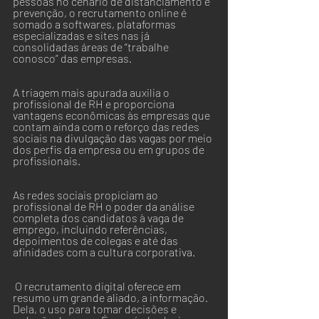
pessoas no cenário de distanciamento e 
prevenção, o recrutamento online é 
somado a softwares, plataformas 
especializadas e sites nas já 
consolidadas áreas de “trabalhe 
conosco” das empresas.
A triagem mais apurada auxilia o 
profissional de RH e proporciona 
vantagens econômicas às empresas que 
contam ainda com o reforço das redes 
sociais na divulgação das vagas por meio 
dos perfis da empresa ou em grupos de 
profissionais.
As redes sociais propiciam ao 
profissional de RH o poder da análise 
completa dos candidatos à vaga de 
emprego, incluindo referências, 
depoimentos de colegas e até das 
afinidades com a cultura corporativa.  
 O recrutamento digital oferece em 
resumo um grande aliado, a informação. 
Dela, o uso para tomar decisões e 