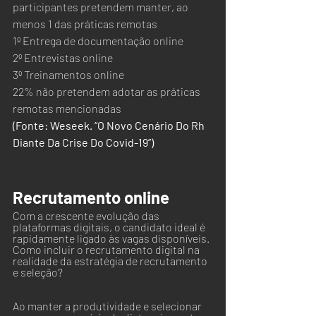
participantes pretendem manter, ao 
menos 1 das práticas remotas
1º Entrega de documentação online
2º Entrevistas online
3º Treinamentos online
22% não pretendem adotar as práticas 
remotas mencionadas
(Fonte: Weseek. “O Novo Cenário Do Rh 
Diante Da Crise Do Covid-19”)
Recrutamento online
Com a crescente evolução das 
plataformas digitais, o candidato ideal é 
rapidamente ligado às vagas disponíveis. 
Como incluir o recrutamento digital na 
realidade da estratégia de recrutamento 
e seleção?
Ao manter a produtividade e selecionar 