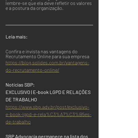
lembre-se que ela deve refletir os valores 
e a postura da organização.
Leia mais: 
Confira e invista nas vantagens do 
Recrutamento Online para sua empresa
https://blog.solides.com.br/vantagens-
do-recrutamento-online/
Notícias SBP:
EXCLUSIVO | E-book LGPD E RELAÇÕES 
DE TRABALHO
https://www.sbp.adv.br/post/exclusivo-
e-book-lgpd-e-rela%C3%A7%C3%B5es-
de-trabalho
SBP Advocacia permanece na lista dos 