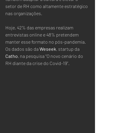
setor de RH como altamente estratégico 
nas organizações.  
Hoje, 42% das empresas realizam 
entrevistas online e 48% pretendem 
manter esse formato no pós-pandemia. 
Os dados são da 
Weseek
, startup da 
Catho
, na pesquisa “O novo cenário do 
RH diante da crise do Covid-19”.  