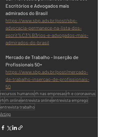
Escritórios e Advogados mais 
admirados do Brasil
https://www.sbp.adv.br/post/sbp-
advocacia-permanece-na-lista-dos-
escrit%C3%B3rios-e-advogados-mais-
admirados-do-brasil
Mercado de Trabalho - Inserção de 
Profissionais 50+
https://www.sbp.adv.br/post/mercado-
de-trabalho-insercao-de-profissionais-
50
recursos humanos
rh nas empresas
rh e coronavirus
rh
rh online
entrevista online
entrevista emprego
entrevista trabalho
Artigo