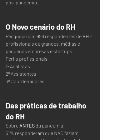
pós-pandemia.
O Novo cenário do RH
Pesquisa com 998 respondentes de RH - 
profissionais de grandes, médias e 
pequenas empresas e startups.
Perfis profissionais
1º Analistas
2º Assistentes
3ª Coordenadores
Das práticas de trabalho 
do RH
Sobre 
ANTES
 da pandemia:
51% responderam que NÃO faziam 