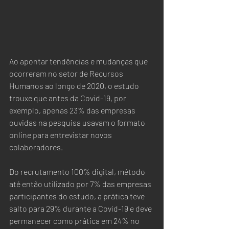
Ao apontar tendências e mudanças que 
ocorreram no setor de Recursos 
Humanos ao longo de 2020, o estudo 
trouxe que antes da Covid-19, por 
exemplo, apenas 23% das empresas 
ouvidas na pesquisa usavam o formato 
online para entrevistar novos 
colaboradores.
Do recrutamento 100% digital, método 
até então utilizado por 7% das empresas 
participantes do estudo, a prática teve 
salto para 29% durante a Covid-19 e deve 
permanecer como prática em 24% no 