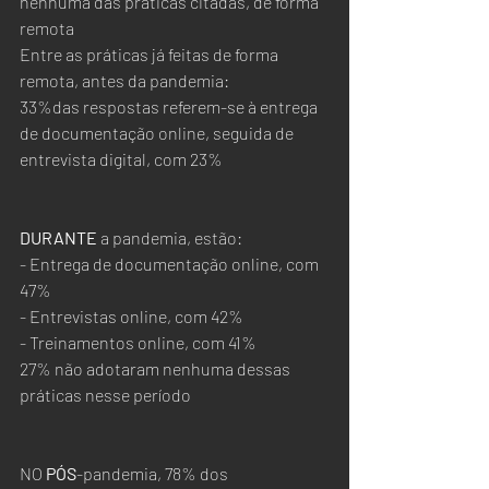
nenhuma das práticas citadas, de forma 
remota
Entre as práticas já feitas de forma 
remota, antes da pandemia:
33%das respostas referem-se à entrega 
de documentação online, seguida de 
entrevista digital, com 23%
DURANTE
 a pandemia, estão:
- Entrega de documentação online, com 
47%
- Entrevistas online, com 42%
- Treinamentos online, com 41%
27% não adotaram nenhuma dessas 
práticas nesse período
NO 
PÓS
-pandemia, 78% dos 