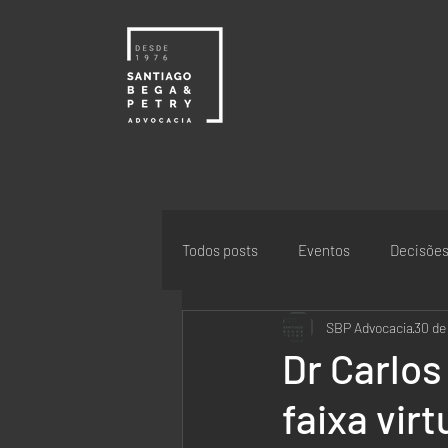
Todos posts
Eventos
Decisõe
SBP Advocacia
30 de
Dr Carlos
faixa vir