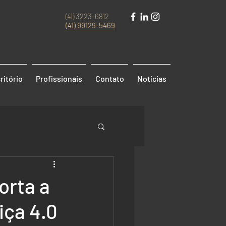
(41) 3223-6812
(41)
99129-5469
ritório
Profissionais
Contato
Notícias
orta a
iça 4.0