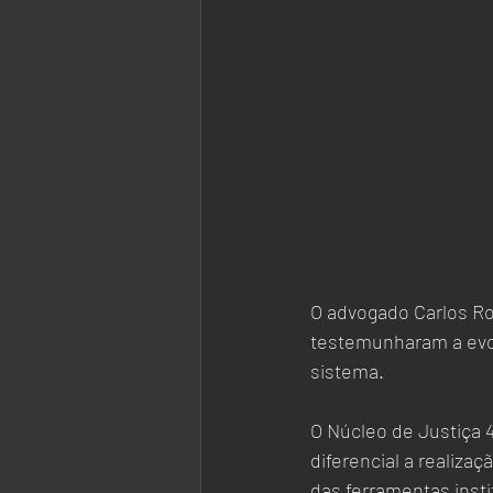
O advogado Carlos Ro
testemunharam a evol
sistema.
O Núcleo de Justiça 
diferencial a realiza
das ferramentas insti