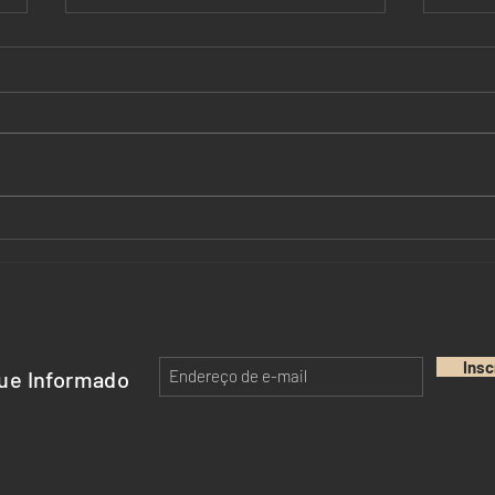
Mercosul-União Europeia.
SBP 
Livre Comércio representa
Escr
Segurança Jurídica?
Admi
Insc
ue Informado