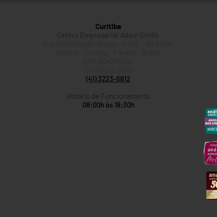
Curitiba
Centro Empresarial Adam Smith
Rua Comendador Araújo, nº 510 - 13º Andar
Centro - Curitiba – Paraná - Brasil
CEP. 80420-000
(41) 99129-5469
(41) 3223-6812
Horário de Funcionamento
08:00h às 18:30h