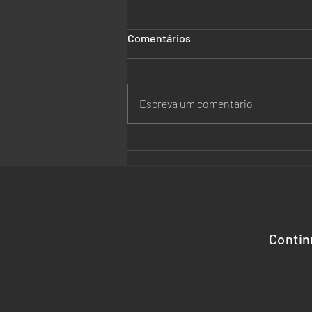
Comentários
Escreva um comentário
Chambers Brazil Regions
2026. Reconhecimento ao
SBP Advocacia
Contin