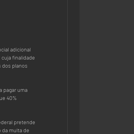
ial adicional 
cuja finalidade 
s dos planos 
a pagar uma 
que 40% 
ederal pretende 
 da multa de 