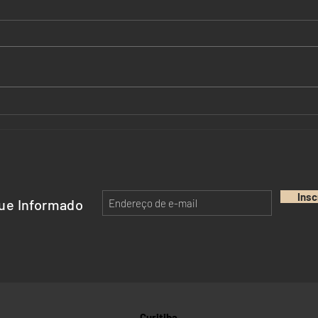
Chambers Brazil Regions
Lice
2026. Reconhecimento ao
Cons
SBP Advocacia
Insc
ue Informado
Curitiba