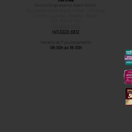
Centro Empresarial Adam Smith
Rua Comendador Araújo, nº 510 - 13º Andar
Centro - Curitiba – Paraná - Brasil
CEP. 80420-000
(41) 99129-5469
(41) 3223-6812
Horário de Funcionamento
08:00h às 18:30h