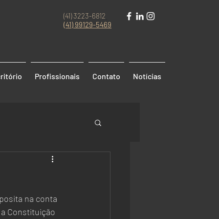
(41) 3223-6812
(41)
99129-5469
ritório
Profissionais
Contato
Notícias
osita na conta 
a Constituição 