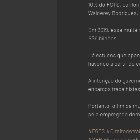
10% do FGTS, conform
Walderey Rodrigues.
Em 2019, essa multa 
R$6 bilhões.
Há estudos que aponta
havendo a partir de
A intenção do govern
encargos trabalhista
Portanto, o fim da mu
pelo empregado demit
#FGTS
#Direitodotra
#SBPadvocacia
#adv