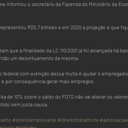
e informou o secretário da Fazenda do Ministério da Eco
representou R$5,7 bilhões e em 2020 a projeção é que fiqu
m que a finalidade da LC 110/2001 já foi alcançada há ba
 então um desvirtuamento da mesma.
o federal com extinção dessa multa é ajudar o empregador 
s e por consequência gerar mais empregos.
lta de 10% sobre o saldo do FGTS não vai alterar os valore
ido sem justa causa.  
balho
#direitoempresarial
#direitotrabalhista
#advocaciae
ocacia
#trabalho