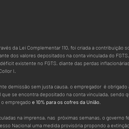
avés da Lei Complementar 110, foi criada a contribuição soc
nte dos valores depositados na conta vinculada do FGTS, 
éficit existente no FGTS, diante das perdas inflacionária
llor I. 
te demissão sem justa causa, o empregador  é obrigado 
l que se encontra depositado na conta vinculada, sendo 
a o empregado 
e 10% para os cofres da União
.
culadas na imprensa, nas  próximas semanas, o governo f
sso Nacional uma medida provisória propondo a extinção