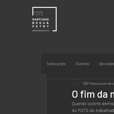
Todos posts
Eventos
Decisõe
SBP Advocacia
4 de o
O fim da
Quando ocorre demis
do FGTS do trabalhad