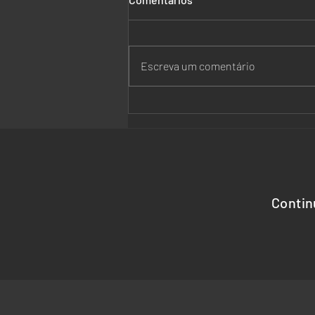
Escreva um comentário
NR-1 e os Riscos
Psicossociais no Ambiente
Corporativo
Contin