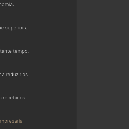
nomia, 
e superior a 
stante tempo, 
a reduzir os 
s recebidos 
mpresarial