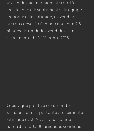
nas vendas ao mercado interno. De 
acordo com o levantamento da equipe 
econômica da entidade, as vendas 
internas deverão fechar o ano com 2,8 
milhões de unidades vendidas, um 
crescimento de 9,1% sobre 2018.
O destaque positivo é o setor de 
pesados, com importante crescimento 
estimado de 35%, ultrapassando a 
marca das 100.000 unidades vendidas – 