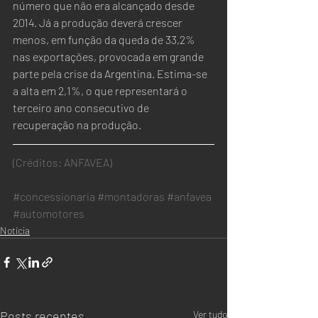
número que não era alcançado desde 
2014. Já a produção deverá crescer 
menos, em função da queda de 33,2% 
nas exportações, provocada em grande 
parte pela crise da Argentina. Estima-se 
a alta em 2,1%, o que representará o 
terceiro ano consecutivo de 
recuperação na produção.  
(Créditos: ANFAVEA)
#concessionaria
#montadoras
#anfavea
#automotores
Notícia
Posts recentes
Ver tudo