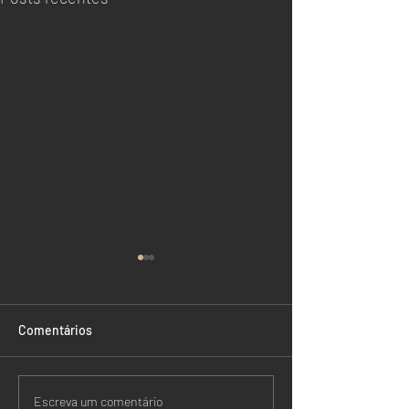
Comentários
Mercosul-União Europeia.
SBP Advocacia. 
Escreva um comentário