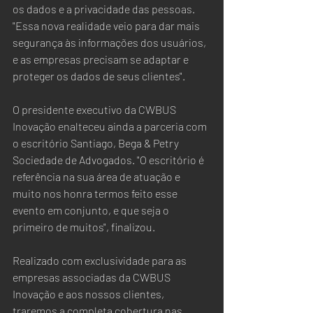
os dados e a privacidade das pessoas. 
"Essa nova realidade veio para dar mais 
segurança às informações dos usuários, 
e as empresas precisam se adaptar e 
proteger os dados de seus clientes". 
O presidente executivo da CWBUS 
Inovação enalteceu ainda a parceria com 
o escritório Santiago, Bega & Petry 
Sociedade de Advogados. "O escritório é 
referência na sua área de atuação e 
muito nos honra termos feito esse 
evento em conjunto, e que seja o 
primeiro de muitos", finalizou. 
Realizado com exclusividade para as 
empresas associadas da CWBUS 
Inovação e aos nossos clientes, 
traremos a completa cobertura nas 