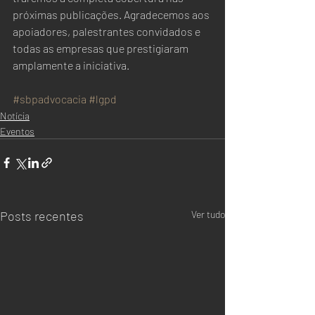
próximas publicações. Agradecemos aos 
apoiadores, palestrantes convidados e 
todas as empresas que prestigiaram 
amplamente a iniciativa. 
#sbpadvocacia
#lgpd
Notícia
Eventos
Posts recentes
Ver tudo