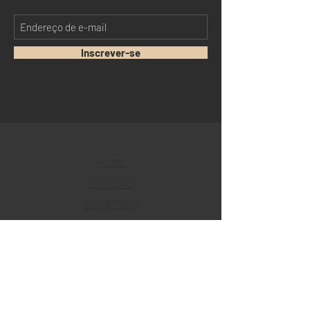
Inscrever-se
HOME
NOTÍCIAS
ESCRITÓRIO
PROFISSIONAIS
CONTATO
Curitiba
Centro Empresarial Adam