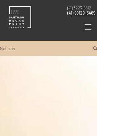
(41) 3223-6812
(41)
99129-5469
Notícias