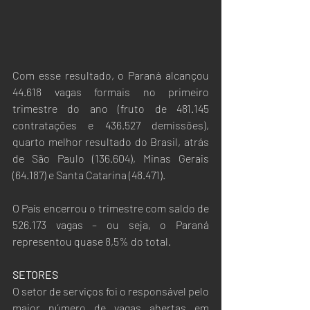
Com esse resultado, o Paraná alcançou 
44.618 vagas formais no primeiro 
trimestre do ano (fruto de 481.145 
contratações e 436.527 demissões), 
quarto melhor resultado do Brasil, atrás 
de São Paulo (136.604), Minas Gerais 
(64.187) e Santa Catarina (48.471). 
O País encerrou o trimestre com saldo de 
526.173 vagas – ou seja, o Paraná 
representou quase 8,5% do total.
SETORES
O setor de serviços foi o responsável pelo 
maior número de vagas abertas em 