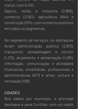
março, com 6.150. 
Depois, estão a indústria (2.858), 
comércio (2.561), agricultura (844) e 
construção (974), com números positivos 
em todos os segmentos. 
No segmento de serviços, os destaques 
foram administração pública (2.813), 
transporte, armazenagem e correio 
(1.172), alojamento e alimentação (1.081), 
informação, comunicação e atividades 
financeiras, imobiliárias, profissionais e 
administrativas (617) e artes, cultura e 
recreação (158).
CIDADES
Nos dados por município, o principal 
destaque é para Curitiba, com um saldo 