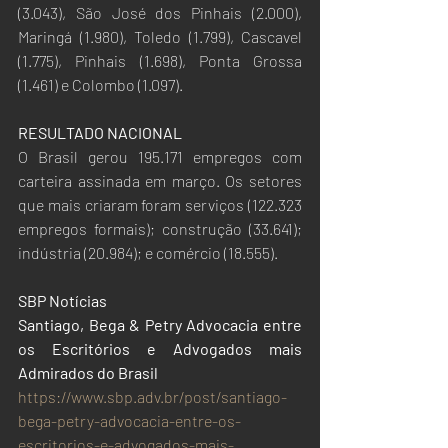
(3.043), São José dos Pinhais (2.000), 
Maringá (1.980), Toledo (1.799), Cascavel 
(1.775), Pinhais (1.698), Ponta Grossa 
(1.461) e Colombo (1.097).
RESULTADO NACIONAL
O Brasil gerou 195.171 empregos com 
carteira assinada em março. Os setores 
que mais criaram foram serviços (122.323 
empregos formais); construção (33.641); 
indústria (20.984); e comércio (18.555).
SBP Notícias
Santiago, Bega & Petry Advocacia entre 
os Escritórios e Advogados mais 
Admirados do Brasil
https://www.sbp.adv.br/post/santiago-
bega-petry-advocacia-entre-os-
escritorios-e-advogados-mais-