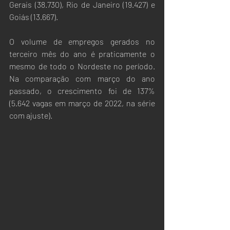
Gerais (38.730), Rio de Janeiro (19.427) e 
Goiás (13.667). 
O volume de empregos gerados no 
terceiro mês do ano é praticamente o 
mesmo de todo o Nordeste no período. 
Na comparação com março do ano 
passado, o crescimento foi de 137% 
(5.642 vagas em março de 2022, na série 
com ajuste).