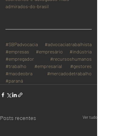
admirados-do-brasil
#SBPadvocacia
#advocaciatrabalhista
#empresas
#empresário
#indústria
#empregador
#recursoshumanos
#trabalho
#empresarial
#gestores
#maodeobra
#mercadodetrabalho
#paraná
Posts recentes
Ver tudo