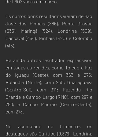
de 1.602 vagas em março. 
Os outros bons resultados vieram de São 
José dos Pinhais (886), Ponta Grossa 
(635), Maringá (524), Londrina (509), 
Cascavel (454), Pinhais (420) e Colombo 
(413). 
Há ainda outros resultados expressivos 
em todas as regiões, como Toledo e Foz 
do Iguaçu (Oeste), com 363 e 275; 
Rolândia (Norte), com 230; Guarapuava 
(Centro-Sul), com 311; Fazenda Rio 
Grande e Campo Largo (RMC), com 297 e 
298; e Campo Mourão (Centro-Oeste), 
com 273.
No acumulado do trimestre, os 
destaques são Curitiba (9.376), Londrina 