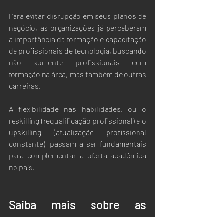
Para evitar disrupção em seus planos de 
negócio, as organizações já perceberam 
a importância da formação e capacitação 
de profissionais de tecnologia, buscando 
não somente profissionais com 
formação na área, mas também de outras 
carreiras. 
A flexibilidade nas habilidades, ou o 
reskilling (requalificação profissional) e o 
upskilling (atualização profissional 
constante), passam a ser fundamentais 
para complementar a oferta acadêmica 
no país. 
Saiba mais sobre as 