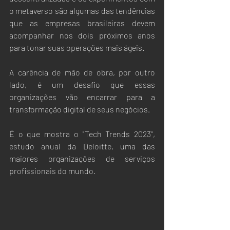
o metaverso são algumas das tendências 
que as empresas brasileiras devem 
acompanhar nos dois próximos anos 
para tonar suas operações mais ágeis. 
A carência de mão de obra, por outro 
lado, é um desafio que essas 
organizações vão encarrar para a 
transformação digital de seus negócios. 
É o que mostra o "Tech Trends 2023", 
estudo anual da Deloitte, uma das 
maiores organizações de serviços 
profissionais do mundo.