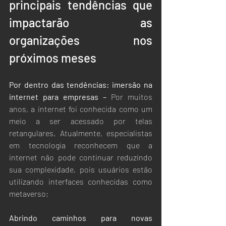
principais tendências que 
impactarão as 
organizações nos 
próximos meses
Por dentro das tendências: imersão na 
internet para empresas –
 Por muitos 
anos, a internet foi conhecida como um 
meio a ser acessado por telas 
retangulares. Atualmente, especialistas 
em tecnologia reconhecem que a 
internet não pode continuar reduzindo 
sua complexidade, pois usuários estão 
utilizando interfaces conhecidas como 
metaverso;
Abrindo caminhos para novas 