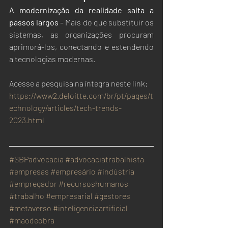
A modernização da realidade salta a 
passos largos
 – Mais do que substituir os 
sistemas, as organizações procuram 
aprimorá-los, conectando e estendendo 
a tecnologias modernas.
Acesse a pesquisa na íntegra neste link:
https://www2.deloitte.com/br/pt/pages/t
echnology/articles/tech-trends-
2023.html
#SBPadvocacia
#advocaciatrabalhista
#empresas
#empresário
#indústria
#empregador
#recursoshumanos
#trabalho
#empresarial
#gestores
#metaverso
#inteligenciaartificial
#maodeobra