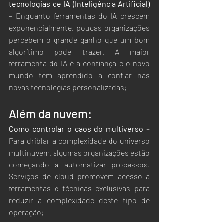
tecnologias de IA (Inteligência Artificial)
– Enquanto ferramentas do IA crescem 
exponencialmente, poucas organizações 
percebem o grande ganho que um bom 
algorítimo pode trazer. A maior 
ferramenta do IA é a confiança e o novo 
mundo tem aprendido a confiar nas 
novas tecnologias personalizadas;
Além da nuvem: 
Como controlar o caos do multiverso
 – 
Para driblar a complexidade do universo 
multinuvem, algumas organizações estão 
começando a automatizar processos. 
Serviços de cloud promovem acesso a 
ferramentas e técnicas exclusivas para 
reduzir a complexidade deste tipo de 
operação;      