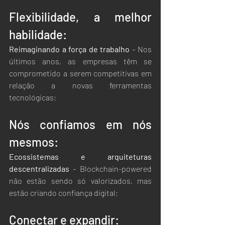
Flexibilidade, a melhor 
habilidade:
Reimaginando a força de trabalho
 – Nos 
últimos anos, as empresas têm se 
comprometido a serem competitivas em 
relação a novas ferramentas 
tecnológicas;
Nós confiamos em nós 
mesmos:
Ecossistemas e arquiteturas 
descentralizadas
 – Blockchain-powered 
não estão sendo só valorizados, mas 
estão criando confiança digital;
Conectar e expandir: