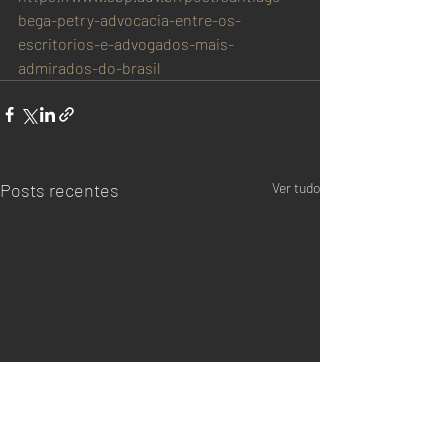
bega-petry-advocacia-entre-os-
escritorios-e-advogados-mais-
admirados-do-brasil
Posts recentes
Ver tudo