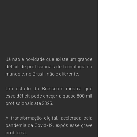
Já não é novidade que existe um grande 
déficit de profissionais de tecnologia no 
mundo e, no Brasil, não é diferente. 
Um estudo da Brasscom mostra que 
esse déficit pode chegar a quase 800 mil 
profissionais até 2025. 
A transformação digital, acelerada pela 
pandemia da Covid-19, expôs esse grave 
problema. 