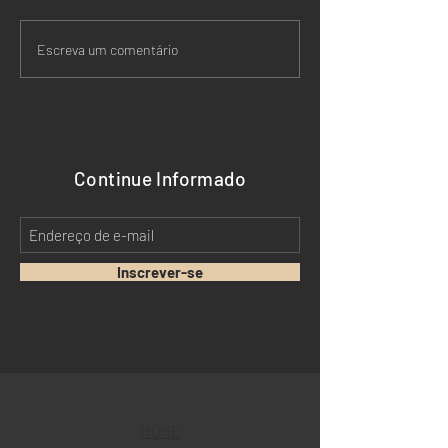
Chambers Brazil Regions
Licença-Paterni
Escreva um comentário
2026. Reconhecimento ao
Considerações P
SBP Advocacia
Continue Informado
Inscrever-se
HOME