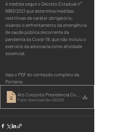
A medida segue o Decreto Estadual n° 
6983/2021 que determina medidas 
restritivas de caráter obrigatório, 
visando o enfrentamento da emergência 
de saúde pública decorrente da 
pandemia da Covid-19, que não incluiu o 
exercício da advocacia como atividade 
essencial. 
Veja o PDF do conteúdo completo da 
Portaria: 
Ato Conjunto Presidencia Corregedoria 1
.
Fazer download de • 560KB