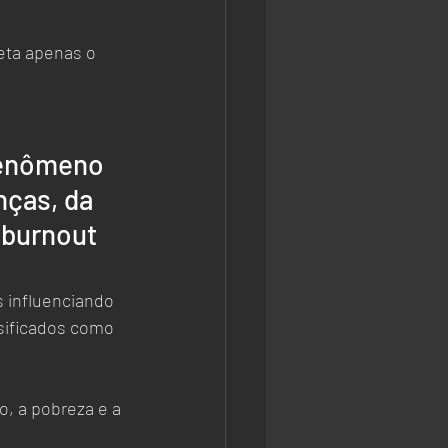
eta apenas o 
fenômeno 
nças, da 
 burnout 
s influenciando 
sificados como 
, a pobreza e a 