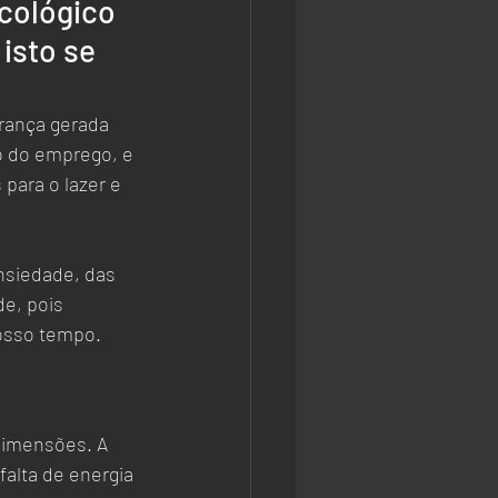
icológico 
isto se 
rança gerada 
o do emprego, e 
para o lazer e 
nsiedade, das 
e, pois 
osso tempo.
dimensões. A 
alta de energia 