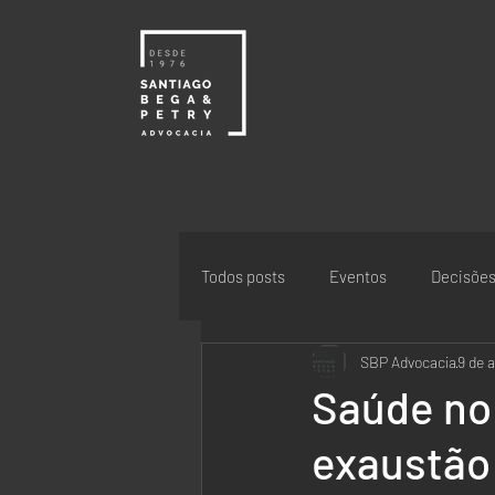
Todos posts
Eventos
Decisõe
SBP Advocacia
9 de 
Saúde no 
exaustão 