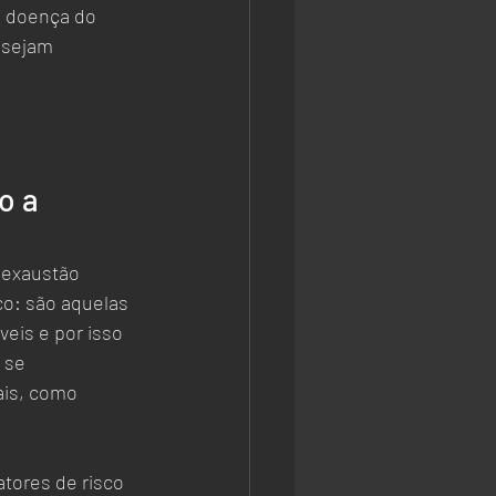
a doença do 
 sejam 
o a 
 exaustão 
o: são aquelas 
eis e por isso 
 se 
is, como 
tores de risco 