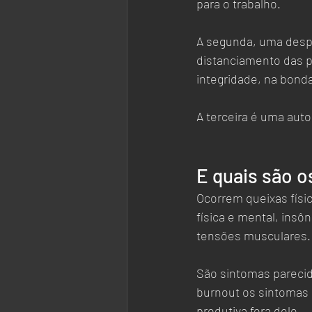
para o trabalho.  
A segunda, uma despe
distanciamento das 
integridade, na bond
A terceira é uma aut
E quais são o
Ocorrem queixas físic
física e mental, insôn
tensões musculares. 
São sintomas pareci
burnout os sintomas 
produtiva fora dele.  