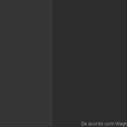
 De acordo com Wagner Gattaz, psiquiatra e professor titular de Psiquiatria da Universidade de 