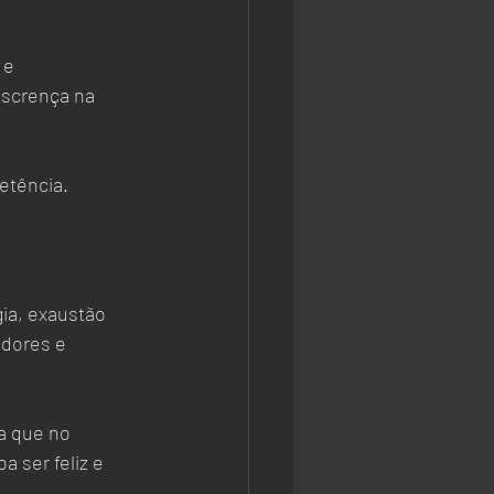
 e 
scrença na 
etência. 
ia, exaustão 
 dores e 
a que no 
 ser feliz e 