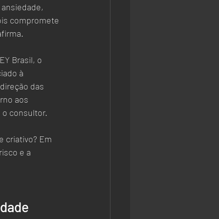
ansiedade, 
pois compromete 
afirma.
Y Brasil, o 
iado à 
 direção das 
rno aos 
o consultor.  
 criativo? Em 
isco e a 
idade 