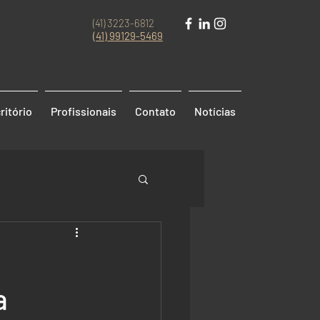
(41) 3223-6812
(41)
99129-5469
ritório
Profissionais
Contato
Notícias
a