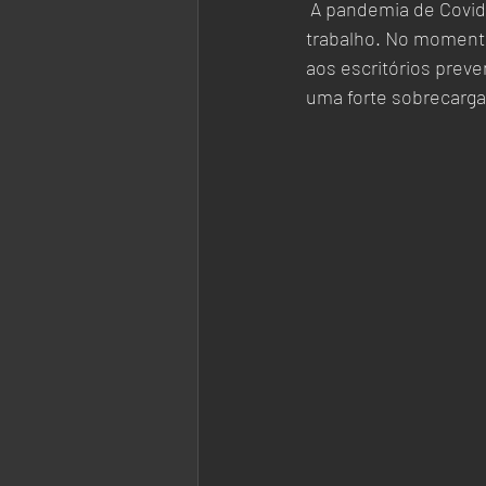
 A pandemia de Covid-19 acentuou casos de estresse, ansiedade e exaustão no ambiente de 
trabalho. No moment
aos escritórios preve
uma forte sobrecarga