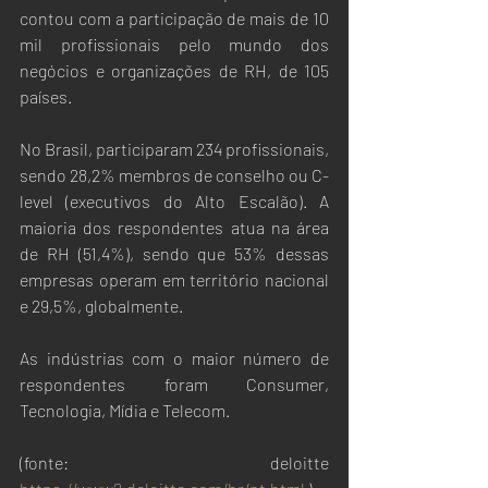
contou com a participação de mais de 10 
mil profissionais pelo mundo dos 
negócios e organizações de RH, de 105 
países. 
No Brasil, participaram 234 profissionais, 
sendo 28,2% membros de conselho ou C-
level (executivos do Alto Escalão). A 
maioria dos respondentes atua na área 
de RH (51,4%), sendo que 53% dessas 
empresas operam em território nacional 
e 29,5%, globalmente. 
As indústrias com o maior número de 
respondentes foram Consumer, 
Tecnologia, Mídia e Telecom.
(fonte: deloitte  