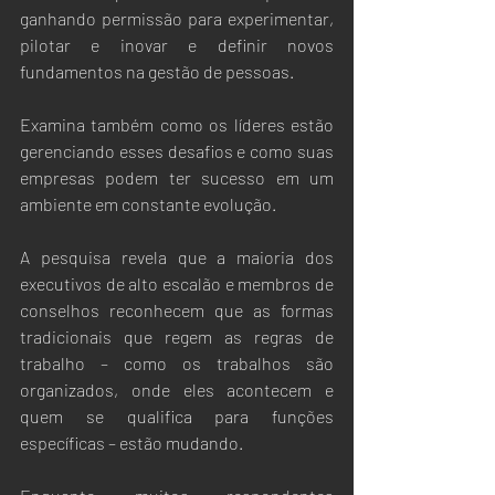
ganhando permissão para experimentar, 
pilotar e inovar e definir novos 
fundamentos na gestão de pessoas. 
Examina também como os líderes estão 
gerenciando esses desafios e como suas 
empresas podem ter sucesso em um 
ambiente em constante evolução.
A pesquisa revela que a maioria dos 
executivos de alto escalão e membros de 
conselhos reconhecem que as formas 
tradicionais que regem as regras de 
trabalho – como os trabalhos são 
organizados, onde eles acontecem e 
quem se qualifica para funções 
específicas – estão mudando. 