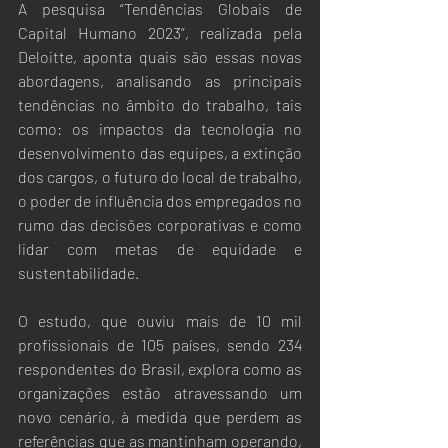
A pesquisa “Tendências Globais de 
Capital Humano 2023”, realizada pela 
Deloitte, aponta quais são essas novas 
abordagens, analisando as principais 
tendências no âmbito do trabalho, tais 
como: os impactos da tecnologia no 
desenvolvimento das equipes, a extinção 
dos cargos, o futuro do local de trabalho, 
o poder de influência dos empregados no 
rumo das decisões corporativas e como 
lidar com metas de equidade e 
sustentabilidade. 
O estudo, que ouviu mais de 10 mil 
profissionais de 105 países, sendo 234 
respondentes do Brasil, explora como as 
organizações estão atravessando um 
novo cenário, à medida que perdem as 
referências que as mantinham operando, 