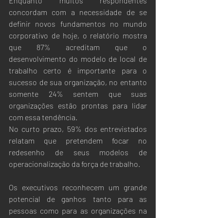
Enquanto muitos respondentes 
concordam com a necessidade de se 
definir novos fundamentos no mundo 
corporativo de hoje, o relatório mostra 
que 87% acreditam que o 
desenvolvimento do modelo de local de 
trabalho certo é importante para o 
sucesso de sua organização, no entanto 
somente 24% sentem que suas 
organizações estão prontas para lidar 
com essa tendência. 
No curto prazo, 59% dos entrevistados 
relatam que pretendem focar no 
redesenho de seus modelos de 
operacionalização da força de trabalho. 
Os executivos reconhecem um grande 
potencial de ganhos tanto para as 
pessoas como para as organizações na 