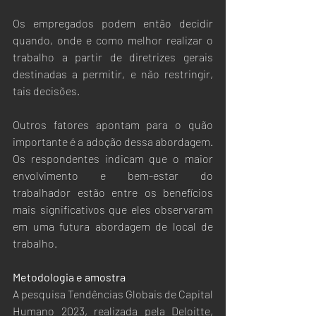
Os empregados podem então decidir 
quando, onde e como melhor realizar o 
trabalho a partir de diretrizes gerais 
destinadas a permitir, e não restringir, 
tais decisões.
Outros fatores apontam para o quão 
importante é a adoção dessa abordagem. 
Os respondentes indicam que o maior 
envolvimento e bem-estar do 
trabalhador estão entre os benefícios 
mais significativos que eles observaram 
em uma futura abordagem de local de 
trabalho. 
Metodologia e amostra
A pesquisa Tendências Globais de Capital 
Humano 2023, realizada pela Deloitte, 