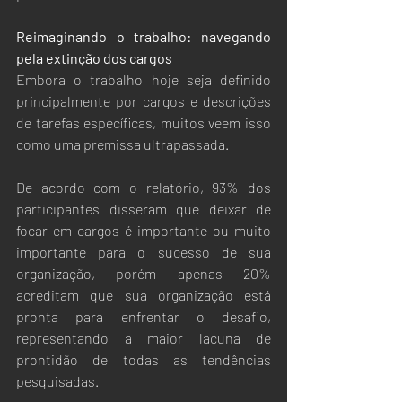
Reimaginando o trabalho: navegando 
pela extinção dos cargos
Embora o trabalho hoje seja definido 
principalmente por cargos e descrições 
de tarefas específicas, muitos veem isso 
como uma premissa ultrapassada. 
De acordo com o relatório, 93% dos 
participantes disseram que deixar de 
focar em cargos é importante ou muito 
importante para o sucesso de sua 
organização, porém apenas 20% 
acreditam que sua organização está 
pronta para enfrentar o desafio, 
representando a maior lacuna de 
prontidão de todas as tendências 
pesquisadas.