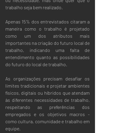
ou necessidade, mas onde quer que o 
trabalho seja bem realizado. 
Apenas 15% dos entrevistados citaram a 
maneira como o trabalho é projetado 
como um dos atributos mais 
importantes na criação do futuro local de 
trabalho, indicando uma falta de 
entendimento quanto as possibilidades 
do futuro do local de trabalho.
As organizações precisam desafiar os 
limites tradicionais e projetar ambientes 
físicos, digitais ou híbridos que atendam 
às diferentes necessidades de trabalho, 
respeitando as preferências dos 
empregados e os objetivos macros - 
como cultura, comunidade e trabalho em 
equipe. 