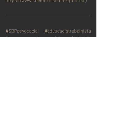
https://www2.deloitte.com/br/pt.html
 )
#SBPadvocacia
#advocaciatrabalhista
#empresas
#empresário
#indústria
#empregador
#recursoshumanos
#trabalho
#empresarial
#gestores
#maodeobra
#mercadodetrabalho
#paraná
SBP Notícias
Santiago, Bega & Petry Advocacia entre 
os Escritórios e Advogados mais 
Admirados do Brasil
https://www.sbp.adv.br/post/santiago-
bega-petry-advocacia-entre-os-
escritorios-e-advogados-mais-
admirados-do-brasil