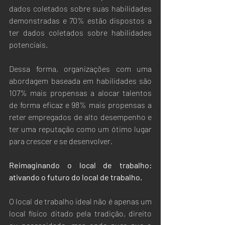
dados coletados sobre suas habilidades 
demonstradas e 70% estão dispostos a 
ter dados coletados sobre habilidades 
potenciais. 
Dessa forma, organizações com uma 
abordagem baseada em habilidades são 
107% mais propensas a alocar talentos 
de forma eficaz e 98% mais propensas a 
reter empregados de alto desempenho e 
ter uma reputação como um ótimo lugar 
para crescer e se desenvolver. 
Reimaginando o local de trabalho: 
ativando o futuro do local de trabalho.
O local de trabalho ideal não é apenas um 
local físico ditado pela tradição, direito 