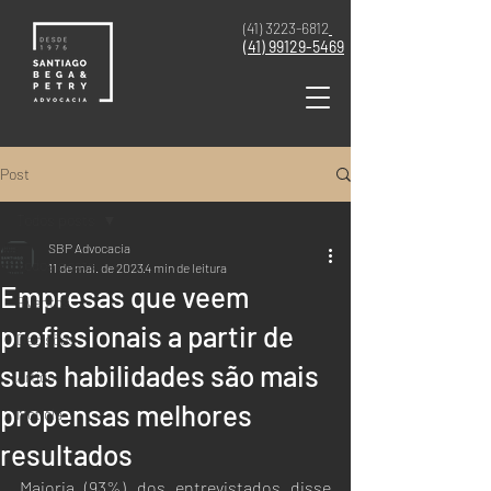
(41) 3223-6812
(41)
99129-5469
Post
Todos posts
SBP Advocacia
Todos posts
11 de mai. de 2023
4 min de leitura
Empresas que veem
Eventos
profissionais a partir de
Decisões
suas habilidades são mais
Artigo
propensas melhores
Notícia
resultados
Maioria (93%) dos entrevistados disse 