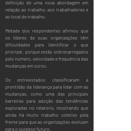
definição de uma nova abordagem em 
relação ao trabalho, aos trabalhadores e 
ao local de trabalho. 
Metade dos respondentes afirmou que 
os líderes de suas organizações têm 
dificuldades para identificar o que 
priorizar, porque estão sobrecarregados 
pelo número, velocidade e frequência das 
mudanças em curso. 
Os entrevistados classificaram a 
prontidão da liderança para lidar com as 
mudanças, como uma das principais 
barreiras para adoção das tendências 
exploradas no relatório, mostrando que 
ainda há muito trabalho coletivo pela 
frente para que as organizações evoluam 
para o sucesso futuro.