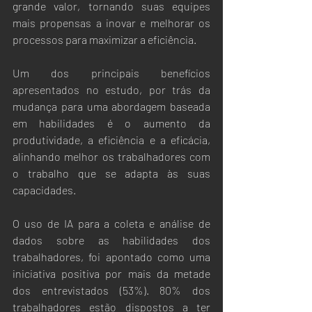
grande valor, tornando suas equipes 
mais propensas a inovar e melhorar os 
processos para maximizar a eficiência.
Um dos principais benefícios 
apresentados no estudo, por trás da 
mudança para uma abordagem baseada 
em habilidades é o aumento da 
produtividade, a eficiência e a eficácia, 
alinhando melhor os trabalhadores com 
o trabalho que se adapta às suas 
capacidades. 
O uso de IA para a coleta e análise de 
dados sobre as habilidades dos 
trabalhadores, foi apontado como uma 
iniciativa positiva por mais da metade 
dos entrevistados (53%). 80% dos 
trabalhadores estão dispostos a ter 