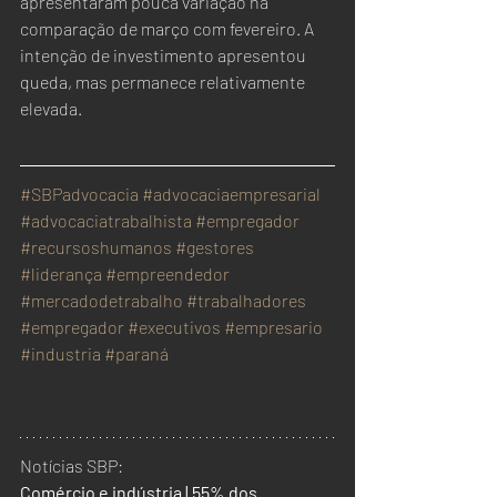
apresentaram pouca variação na 
comparação de março com fevereiro. A 
intenção de investimento apresentou 
queda, mas permanece relativamente 
elevada.
#SBPadvocacia
#advocaciaempresarial
#advocaciatrabalhista
#empregador
#recursoshumanos
#gestores
#liderança
#empreendedor
#mercadodetrabalho
#trabalhadores
#empregador
#executivos
#empresario
#industria
#paraná
Notícias SBP:
Comércio e indústria | 55% dos 