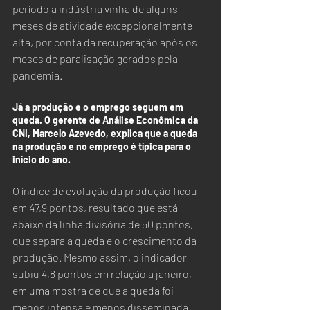
período a indústria vinha de alguns 
meses de atividade excepcionalmente 
alta, por conta da recuperação após os 
meses de paralisação gerados pela 
pandemia.
Já a produção e o emprego seguem em 
queda. O gerente de Análise Econômica da 
CNI, Marcelo Azevedo, explica que a queda 
na produção e no emprego é típica para o 
início do ano.
O índice de evolução da produção ficou 
em 47,9 pontos, resultado que está 
abaixo da linha divisória de 50 pontos, 
que separa a queda e o crescimento da 
produção. Mesmo assim, o indicador 
subiu 4,8 pontos em relação a janeiro, 
em uma mostra de que a queda foi 
menos intensa e menos disseminada.