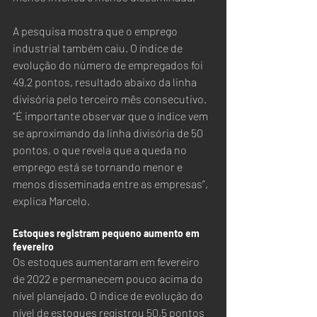
A pesquisa mostra que o emprego 
industrial também caiu. O índice de 
evolução do número de empregados foi 
49,2 pontos, resultado abaixo da linha 
divisória pelo terceiro mês consecutivo. 
“É importante observar que o índice vem 
se aproximando da linha divisória de 50 
pontos, o que revela que a queda no 
emprego está se tornando menor e 
menos disseminada entre as empresas”, 
explica Marcelo.
Estoques registram pequeno aumento em 
fevereiro
Os estoques aumentaram em fevereiro 
de 2022 e permanecem pouco acima do 
nível planejado. O índice de evolução do 
nível de estoques registrou 50,5 pontos 