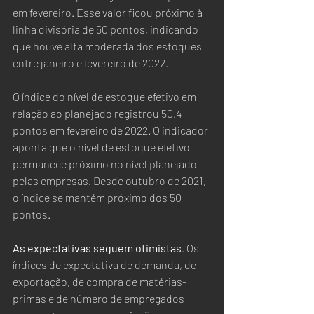
em fevereiro. Esse valor ficou próximo à 
linha divisória de 50 pontos, indicando 
que houve alta moderada dos estoques 
entre janeiro e fevereiro de 2022. 
O índice do nível de estoque efetivo em 
relação ao planejado registrou 50,4 
pontos em fevereiro de 2022. O indicador 
aponta que o nível de estoque efetivo 
permanece próximo no nível planejado 
pelas empresas. Desde outubro de 2021, 
o índice se mantém próximo dos 50 
pontos.
As expectativas seguem otimistas
. Os 
índices de expectativa de demanda, de 
exportação, de compra de matérias-
primas e de número de empregados 