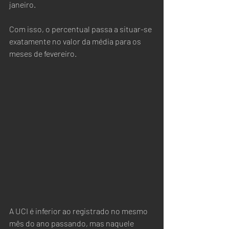
janeiro. 
Com isso, o percentual passa a situar-se 
exatamente no valor da média para os 
meses de fevereiro. 
A UCI é inferior ao registrado no mesmo 
mês do ano passando, mas naquele 