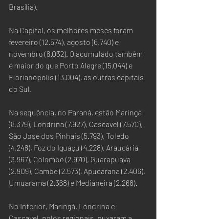
Brasília). 
Na Capital, os melhores meses foram 
fevereiro (12.574), agosto (6.740) e 
novembro (6.032). O acumulado também 
é maior do que Porto Alegre (15.044) e 
Florianópolis (13.004), as outras capitais 
do Sul.
Na sequência, no Paraná, estão Maringá 
(8.379), Londrina (7.927), Cascavel (7.570), 
São José dos Pinhais (5.793), Toledo 
(4.248), Foz do Iguaçu (4.228), Araucária 
(3.967), Colombo (2.970), Guarapuava 
(2.909), Cambé (2.573), Apucarana (2.406), 
Umuarama (2.368) e Medianeira (2.268).
No Interior, Maringá, Londrina e 
Cascavel, polos regionais, puxaram a 