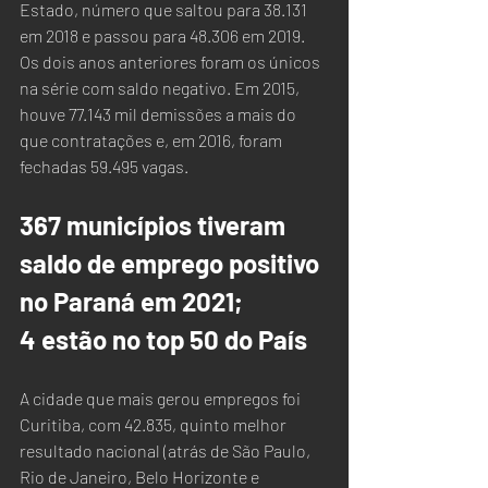
Estado, número que saltou para 38.131 
em 2018 e passou para 48.306 em 2019. 
Os dois anos anteriores foram os únicos 
na série com saldo negativo. Em 2015, 
houve 77.143 mil demissões a mais do 
que contratações e, em 2016, foram 
fechadas 59.495 vagas.
367 municípios tiveram 
saldo de emprego positivo 
no Paraná em 2021; 
4 estão no top 50 do País
A cidade que mais gerou empregos foi 
Curitiba, com 42.835, quinto melhor 
resultado nacional (atrás de São Paulo, 
Rio de Janeiro, Belo Horizonte e 