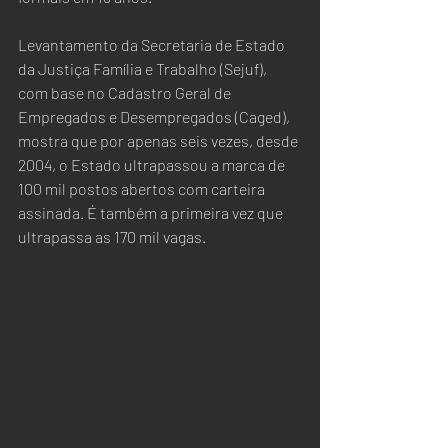
Levantamento da Secretaria de Estado 
da Justiça Família e Trabalho (Sejuf), 
com base no Cadastro Geral de 
Empregados e Desempregados (Caged), 
mostra que por apenas seis vezes, desde 
2004, o Estado ultrapassou a marca de 
100 mil postos abertos com carteira 
assinada. É também a primeira vez que 
ultrapassa as 170 mil vagas.