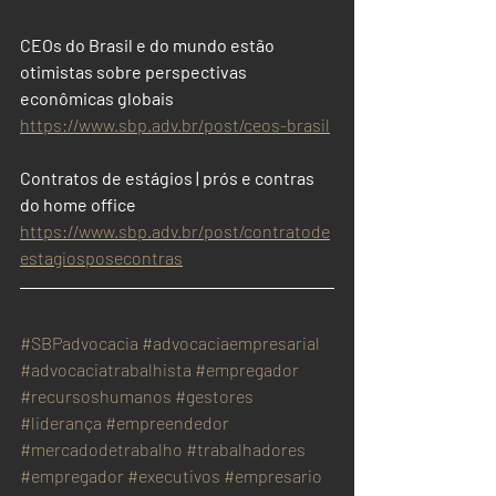
CEOs do Brasil e do mundo estão 
otimistas sobre perspectivas 
econômicas globais
https://www.sbp.adv.br/post/ceos-brasil
Contratos de estágios | prós e contras 
do home office
https://www.sbp.adv.br/post/contratode
estagiosposecontras
#SBPadvocacia
#advocaciaempresarial
#advocaciatrabalhista
#empregador
#recursoshumanos
#gestores
#liderança
#empreendedor
#mercadodetrabalho
#trabalhadores
#empregador
#executivos
#empresario