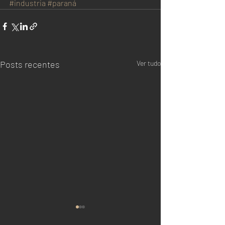
#industria
#paraná
Posts recentes
Ver tudo