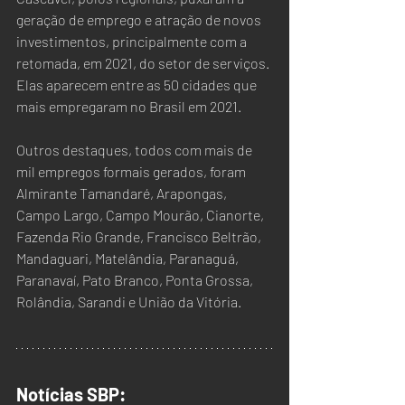
geração de emprego e atração de novos 
investimentos, principalmente com a 
retomada, em 2021, do setor de serviços. 
Elas aparecem entre as 50 cidades que 
mais empregaram no Brasil em 2021.
Outros destaques, todos com mais de 
mil empregos formais gerados, foram 
Almirante Tamandaré, Arapongas, 
Campo Largo, Campo Mourão, Cianorte, 
Fazenda Rio Grande, Francisco Beltrão, 
Mandaguari, Matelândia, Paranaguá, 
Paranavaí, Pato Branco, Ponta Grossa, 
Rolândia, Sarandi e União da Vitória.
Notícias SBP: