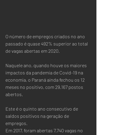
O número de empregos criados no ano 
passado é quase 492% superior ao total 
de vagas abertas em 2020.
Naquele ano, quando houve os maiores 
impactos da pandemia de Covid-19 na 
economia, o Paraná ainda fechou os 12 
meses no positivo, com 29.167 postos 
abertos.
Este é o quinto ano consecutivo de 
saldos positivos na geração de 
empregos. 
Em 2017, foram abertas 7.740 vagas no 