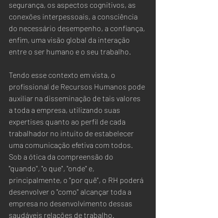
segurança, os aspectos cognitivos, as 
conexões interpessoais, a consciência 
do necessário desempenho, a confiança, 
enfim, uma visão global da interação 
entre o ser humano e o seu trabalho.  
Tendo esse contexto em vista, o 
profissional de Recursos Humanos pode 
auxiliar na disseminação de tais valores 
a toda a empresa, utilizando suas 
expertises quanto ao perfil de cada 
trabalhador no intuito de estabelecer 
uma comunicação efetiva com todos.  
Sob a ótica da compreensão do 
"quando", "o que", "onde" e, 
principalmente, o "por quê", o RH poderá 
desenvolver o "como" alcançar toda a 
empresa no desenvolvimento dessas 
saudáveis relações de trabalho.