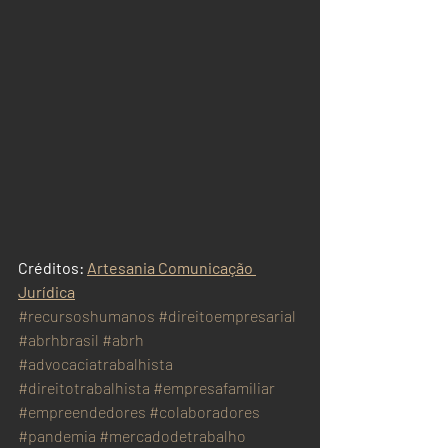
Créditos: 
Artesania Comunicação 
Jurídica
#recursoshumanos
#direitoempresarial
#abrhbrasil
#abrh
#advocaciatrabalhista
#direitotrabalhista
#empresafamiliar
#empreendedores
#colaboradores
#pandemia
#mercadodetrabalho