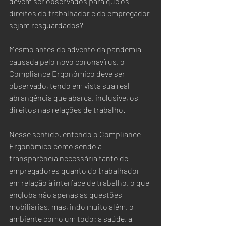
devem ser observados para que os 
direitos do trabalhador e do empregador 
sejam resguardados?  
Mesmo antes do advento da pandemia 
causada pelo novo coronavírus, o 
Compliance Ergonômico deve ser 
observado, tendo em vista sua real 
abrangência que abarca, inclusive, os 
direitos nas relações de trabalho.  
Nesse sentido, entendo o Compliance 
Ergonômico como sendo a 
transparência necessária tanto de 
empregadores quanto do trabalhador 
em relação à interface de trabalho, o que 
engloba não apenas as questões 
mobiliárias, mas, indo muito além, o 
ambiente como um todo: a saúde, a 