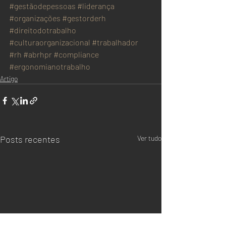
#gestãodepessoas
#liderança
#organizações
#gestorderh
#direitodotrabalho
#culturaorganizacional
#trabalhador
#rh
#abrhpr
#compliance
#ergonomianotrabalho
Artigo
Posts recentes
Ver tudo