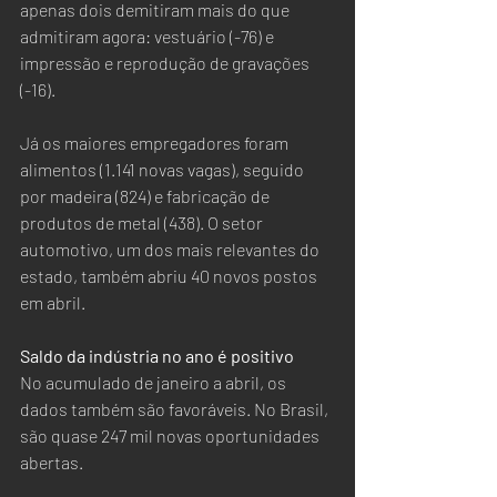
apenas dois demitiram mais do que 
admitiram agora: vestuário (-76) e 
impressão e reprodução de gravações 
(-16).  
Já os maiores empregadores foram 
alimentos (1.141 novas vagas), seguido 
por madeira (824) e fabricação de 
produtos de metal (438). O setor 
automotivo, um dos mais relevantes do 
estado, também abriu 40 novos postos 
em abril.
Saldo da indústria no ano é positivo
No acumulado de janeiro a abril, os 
dados também são favoráveis. No Brasil, 
são quase 247 mil novas oportunidades 
abertas.  