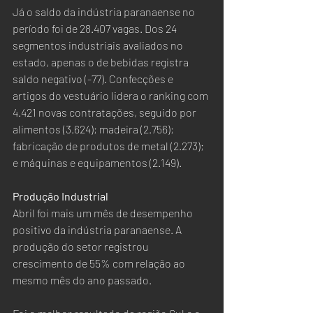
Já o saldo da indústria paranaense no 
período foi de 28.407 vagas. Dos 24 
segmentos industriais avaliados no 
estado, apenas o de bebidas registra 
saldo negativo (-77). Confecções e 
artigos do vestuário lidera o ranking com 
4.421 novas contratações, seguido por 
alimentos (3.624); madeira (2.756); 
fabricação de produtos de metal (2.273); 
e máquinas e equipamentos (2.149).
Produção Industrial
Abril foi mais um mês de desempenho 
positivo da indústria paranaense. A 
produção do setor registrou 
crescimento de 55% com relação ao 
mesmo mês do ano passado.  