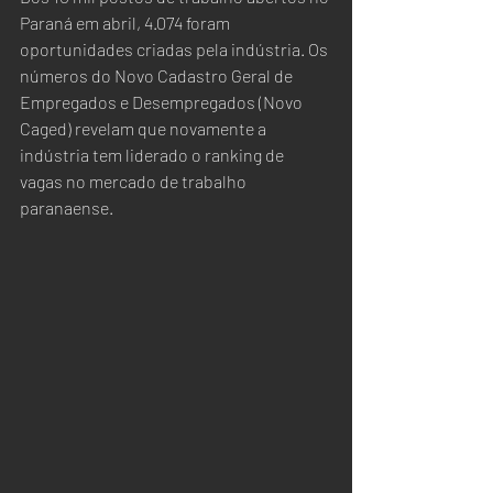
Paraná em abril, 4.074 foram 
oportunidades criadas pela indústria. Os 
números do Novo Cadastro Geral de 
Empregados e Desempregados (Novo 
Caged) revelam que novamente a 
indústria tem liderado o ranking de 
vagas no mercado de trabalho 
paranaense.