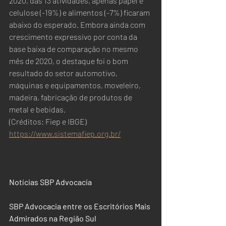
2020, das 13 atividades, apenas papel e 
celulose (-19%) e alimentos (-7%) ficaram 
abaixo do esperado. Embora ainda com 
crescimento expressivo por conta da 
base baixa de comparação no mesmo 
mês de 2020, o destaque foi o bom 
resultado do setor automotivo, 
máquinas e equipamentos, moveleiro, 
madeira, fabricação de produtos de 
metal e bebidas.
(Créditos: Fiep e IBGE) 
https://www.sistemafiep.org.br/
Notícias SBP Advocacia
SBP Advocacia entre os Escritórios Mais 
Admirados na Região Sul