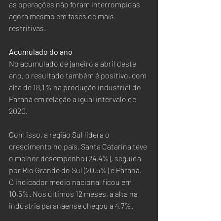
as operações não foram interrompidas 
agora mesmo em fases de mais 
restritivas.  
Acumulado do ano
No acumulado de janeiro a abril deste 
ano, o resultado também é positivo, com 
alta de 18,1% na produção industrial do 
Paraná em relação a igual intervalo de 
2020.  
Com isso, a região Sul lidera o 
crescimento no país. Santa Catarina teve 
o melhor desempenho (24,4%), seguida 
por Rio Grande do Sul (20,5%) e Paraná. 
O indicador médio nacional ficou em 
10,5%. Nos últimos 12 meses, a alta na 
indústria paranaense chegou a 4,7%.