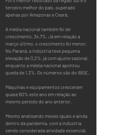
Foi o melhor resultado da região Sul e o 
terceiro melhor do país, superado 
apenas por Amazonas e Ceará.  
A média nacional também foi de 
crescimento, 34,7%. Já em relação a 
março último, o crescimento foi menor. 
No Paraná, a indústria teve pequena 
elevação de 0,2%, já com ajuste sazonal, 
enquanto a média nacional apontou 
queda de 1,3%. Os números são do IBGE.
Máquinas e equipamentos cresceram 
quase 60% este ano em relação ao 
mesmo período do ano anterior.
Mesmo analisando meses iguais e ainda 
dentro da pandemia, com a indústria 
sendo considerada atividade essencial, 