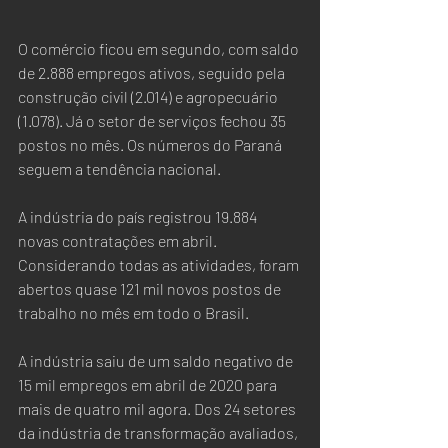
O comércio ficou em segundo, com saldo 
de 2.888 empregos ativos, seguido pela 
construção civil (2.014) e agropecuário 
(1.078). Já o setor de serviços fechou 35 
postos no mês. Os números do Paraná 
seguem a tendência nacional.  
A indústria do país registrou 19.884 
novas contratações em abril. 
Considerando todas as atividades, foram 
abertos quase 121 mil novos postos de 
trabalho no mês em todo o Brasil.
A indústria saiu de um saldo negativo de 
15 mil empregos em abril de 2020 para 
mais de quatro mil agora. Dos 24 setores 
da indústria de transformação avaliados, 