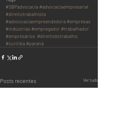
#SBPadvocacia
#advocaciaempresarial
#direitotrabalhista
#advcocaciaempreendedora
#empresas
#indústrias
#empregador
#trabalhador
#empresários
#direitodotrabalho
#curitiba
#paraná
Posts recentes
Ver tudo