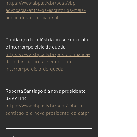
https://www.sbp.adv.br/post/sbp-
advocacia-entre-os-escritorios-mais-
admirados-na-regiao-sul
Confiança da Indústria cresce em maio 
e interrompe ciclo de queda
https://www.sbp.adv.br/post/confianca-
da-industria-cresce-em-maio-e-
interrompe-ciclo-de-queda
Roberta Santiago é a nova presidente 
da AATPR
https://www.sbp.adv.br/post/roberta-
santiago-e-a-nova-presidente-da-aatpr
Tags