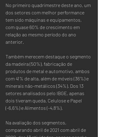
No primeiro quadrimestre deste ano, um 
dos setores com melhor performance 
tem sido máquinas e equipamentos, 
com quase 60% de crescimento em 
relação ao mesmo período do ano 
anterior.  
Também merecem destaque o segmento 
da madeira (50%), fabricação de 
produtos de metal e automotivo, ambos 
com 41% de alta, além de móveis (36%) e 
minerais não-metálicos (34%). Dos 13 
setores analisados pelo IBGE, apenas 
dois tiveram queda. Celulose e Papel 
(-6,6%) e Alimentos (-4,8%).
Na avaliação dos segmentos, 
comparando abril de 2021 com abril de 