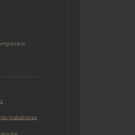
empresário
ss
as-trabalhistas
a-equipe