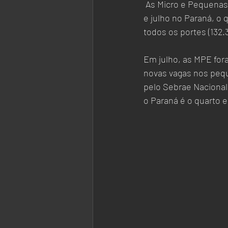
 As Micro e Pequenas Empresas (MPE) já apresentam saldo de 99.365 novas vagas entre janeiro 
e julho no Paraná, o
todos os portes (132.3
Em julho, as MPE for
novas vagas nos pequ
pelo Sebrae Nacional
o Paraná é o quarto e