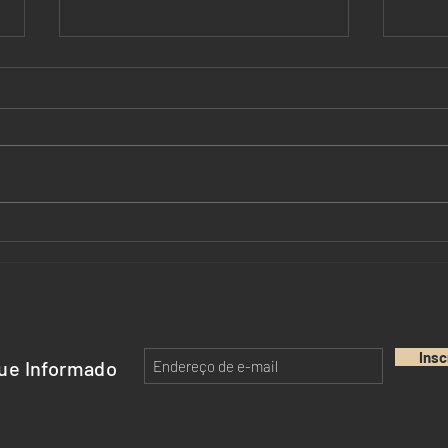
Mercosul-União Europeia.
SBP 
Livre Comércio representa
Escr
Segurança Jurídica?
Admi
Insc
ue Informado