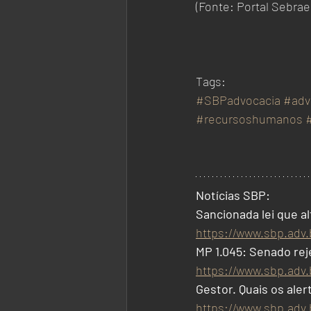
(Fonte: Portal Sebrae
Tags:
#SBPadvocacia
#adv
#recursoshumanos
Notícias SBP: 
Sancionada lei que al
https://www.sbp.adv.
MP 1.045: Senado rej
https://www.sbp.adv
Gestor. Quais os al
https://www.sbp.adv