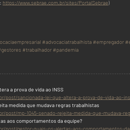
: 
https://www.sebrae.com.br/sites/PortalSebrae
)
ocaciaempresarial
#advocaciatrabalhista
#empregador
#
#gestores
#trabalhador
#pandemia
tera a prova de vida ao INSS
br/post/sancionada-lei-que-altera-a-prova-de-vida-ao-in
eita medida que mudava regras trabalhistas
.br/post/mp-1045-senado-rejeita-medida-que-mudava-regr
ertas aos comportamentos da equipe?
.br/post/gestor-quais-os-alertas-aos-comportamentos-d