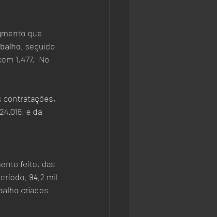
egmento que 
balho, seguido 
om 1.477.  No 
 contratações, 
4.016, e da 
nto feito, das 
ríodo, 94,2 mil 
alho criados 