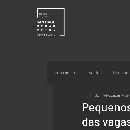
Todos posts
Eventos
Decisõe
SBP Advocacia
14 de 
Pequenos
das vagas