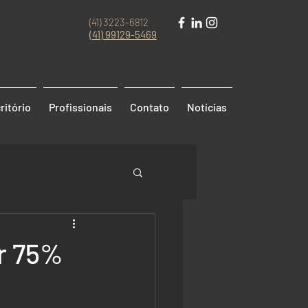
(41) 3223-6812
(41)
99129-5469
ritório
Profissionais
Contato
Notícias
r 75%