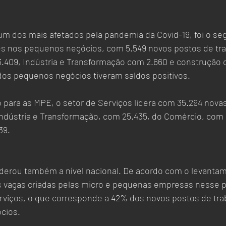
 um dos mais afetados pela pandemia da Covid-19, foi o s
s nos pequenos negócios, com 5.549 novos postos de tra
.409, Indústria e Transformação com 2.660 e construção c
dos pequenos negócios tiveram saldos positivos.
para as MPE, o setor de Serviços lidera com 35.294 novas
Indústria e Transformação, com 25.435, do Comércio, com 2
9.  
iderou também a nível nacional. De acordo com o levantame
s vagas criadas pelas micro e pequenas empresas nesse pe
rviços, o que corresponde a 42% dos novos postos de trab
cios.