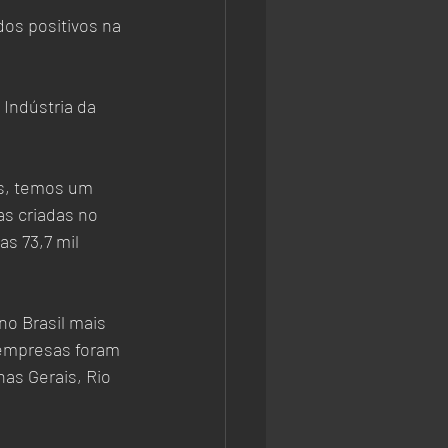
os positivos na 
Indústria da 
s, temos um 
s criadas no 
s 73,7 mil 
o Brasil mais 
 empresas foram 
as Gerais, Rio 