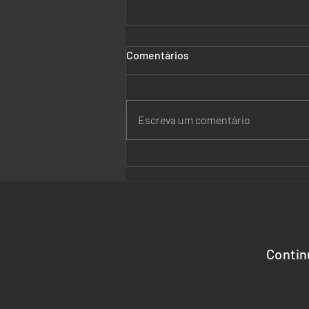
Comentários
Escreva um comentário
Chambers Brazil Regions
2026. Reconhecimento ao
SBP Advocacia
Contin