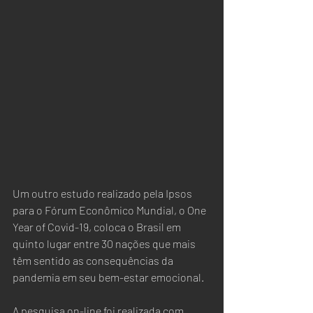
Um outro estudo realizado pela Ipsos 
para o Fórum Econômico Mundial, o One 
Year of Covid-19, coloca o Brasil em 
quinto lugar entre 30 nações que mais 
têm sentido as consequências da 
pandemia em seu bem-estar emocional.
A pesquisa on-line foi realizada com 