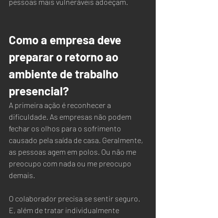
pessoas mais vulneráveis adoeçam.
Como a empresa deve 
preparar o retorno ao 
ambiente de trabalho 
presencial?
A primeira ação é reconhecer a 
dificuldade. As empresas não podem 
fechar os olhos para o sofrimento 
causado pela saída de casa. Geralmente, 
as pessoas agem em polos. Ou não me 
preocupo com nada ou me preocupo 
demais.  
O colaborador precisa se sentir seguro. 
E, além de tratar individualmente 