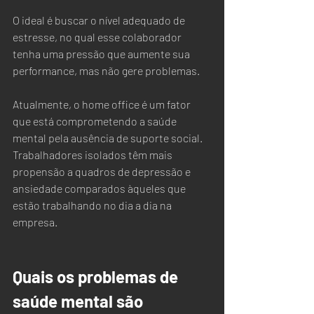
O ideal é buscar o nível adequado de 
estresse, no qual esse colaborador 
tenha uma pressão que aumente sua 
performance, mas não gere problemas.  
Atualmente, o home office é um fator 
que está comprometendo a saúde 
mental pela ausência de suporte social. 
Trabalhadores isolados têm mais 
propensão a quadros de depressão e 
ansiedade comparados àqueles que 
estão trabalhando no dia a dia na 
empresa.
Quais os problemas de 
saúde mental são 