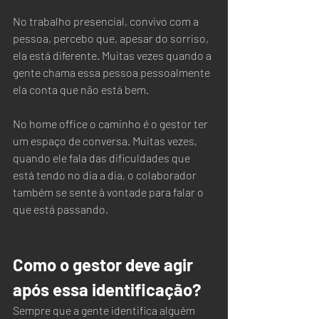
No trabalho presencial, convivo com a 
pessoa, percebo que, apesar do sorriso, 
ela está diferente. Muitas vezes quando a 
gente chama essa pessoa pessoalmente 
ela conta que não está bem.  
No home office o caminho é o gestor ter 
um espaço de conversa. Muitas vezes, 
quando ele fala das dificuldades que 
está tendo no dia a dia, o colaborador 
também se sente à vontade para falar o 
que está passando.
Como o gestor deve agir 
após essa identificação?
Sempre que a gente identifica alguém 