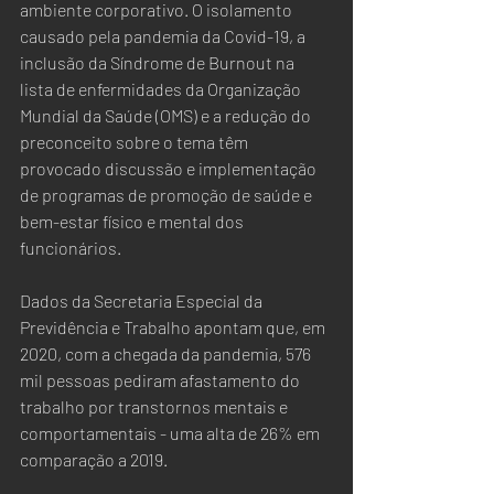
ambiente corporativo. O isolamento 
causado pela pandemia da Covid-19, a 
inclusão da Síndrome de Burnout na 
lista de enfermidades da Organização 
Mundial da Saúde (OMS) e a redução do 
preconceito sobre o tema têm 
provocado discussão e implementação 
de programas de promoção de saúde e 
bem-estar físico e mental dos 
funcionários.
Dados da Secretaria Especial da 
Previdência e Trabalho apontam que, em 
2020, com a chegada da pandemia, 576 
mil pessoas pediram afastamento do 
trabalho por transtornos mentais e 
comportamentais - uma alta de 26% em 
comparação a 2019.