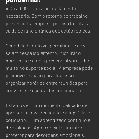
A Covid-19 levou a um isolamento 
necessário. Com o retorno ao trabalho 
presencial, a empresa precisa facilitar a 
saída de funcionários que estão fóbicos.  
O modelo híbrido vai permitir que eles 
saiam desse isolamento. Misturar o 
home office com o presencial vai ajudar 
muito no suporte social. A empresa pode 
promover espaço para discussões e 
organizar horários entre reuniões para 
conversas e escuta dos funcionários.  
Estamos em um momento delicado de 
aprender a nova realidade e adaptá-la ao 
cotidiano. É um aprendizado contínuo e 
de avaliação. Apoio social é um fator 
protetor para desordens emocionais.