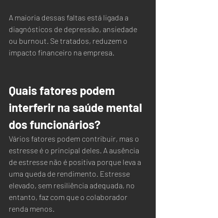
A maioria dessas faltas está ligada a 
diagnósticos de depressão, ansiedade 
ou burnout. Se tratados, reduzem o 
impacto financeiro na empresa.    
Quais fatores podem 
interferir na saúde mental 
dos funcionários?
Vários fatores podem contribuir, mas o 
estresse é o principal deles. A ausência 
de estresse não é positiva porque leva a 
uma queda de rendimento. Estresse 
elevado, sem resiliência adequada, no 
entanto, faz com que o colaborador 
renda menos.  