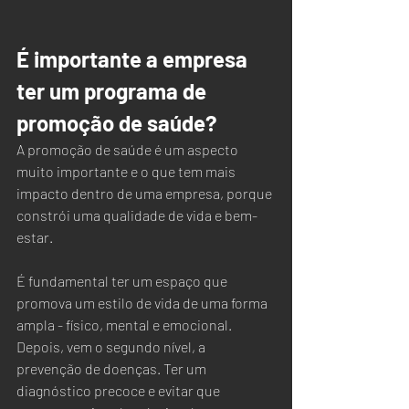
É importante a empresa 
ter um programa de 
promoção de saúde?
A promoção de saúde é um aspecto 
muito importante e o que tem mais 
impacto dentro de uma empresa, porque 
constrói uma qualidade de vida e bem-
estar. 
É fundamental ter um espaço que 
promova um estilo de vida de uma forma 
ampla - físico, mental e emocional. 
Depois, vem o segundo nível, a 
prevenção de doenças. Ter um 
diagnóstico precoce e evitar que 