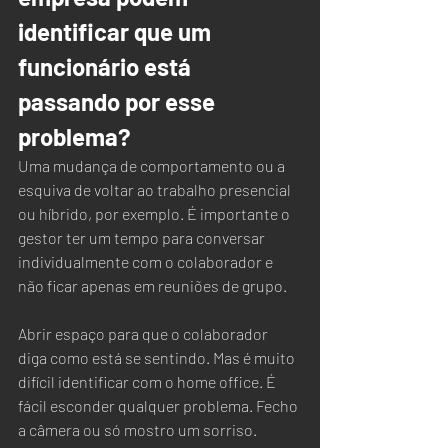
identificar que um 
funcionário está 
passando por esse 
problema?
Uma mudança de comportamento ou a 
esquiva de voltar ao trabalho presencial 
ou híbrido, por exemplo. É importante o 
gestor ter um tempo para conversar 
individualmente com o colaborador e 
não ficar apenas em reuniões de grupo.  
Abrir espaço para que o colaborador 
diga como está se sentindo. Mas é muito 
difícil identificar com o home office. É 
fácil esconder qualquer problema. Fecho 
a câmera ou só mostro um sorriso.  