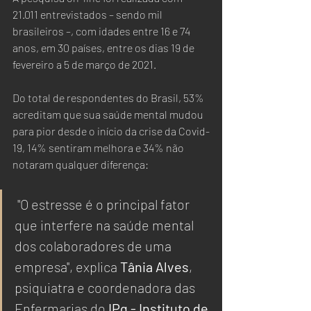
21.011 entrevistados – sendo mil 
brasileiros –, com idades entre 16 e 74 
anos, em 30 países, entre os dias 19 de 
fevereiro a 5 de março de 2021.
Do total de respondentes do Brasil, 53% 
acreditam que sua saúde mental mudou 
para pior desde o início da crise da Covid-
19, 14% sentiram melhora e 34% não 
notaram qualquer diferença:
 "O estresse é o principal fator 
que interfere na saúde mental 
dos colaboradores de uma 
empresa'', explica 
Tânia Alves
, 
psiquiatra e coordenadora das 
Enfermarias do
 IPq - Instituto de 