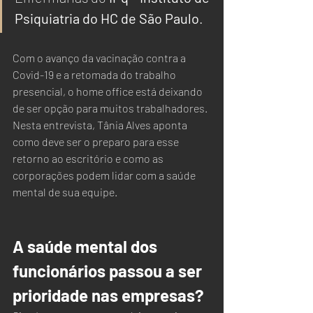
Psiquiatria do HC de São Paulo
.
Com o avanço da vacinação contra a 
Covid-19 e a retomada do trabalho 
presencial, o home office está deixando 
de ser opção para muitos trabalhadores. 
Nesta entrevista, Tânia Alves aponta 
como deve ser o preparo para esse 
retorno ao escritório e como as 
corporações podem lidar com a saúde 
mental de sua equipe.
A saúde mental dos 
funcionários passou a ser 
prioridade nas empresas?