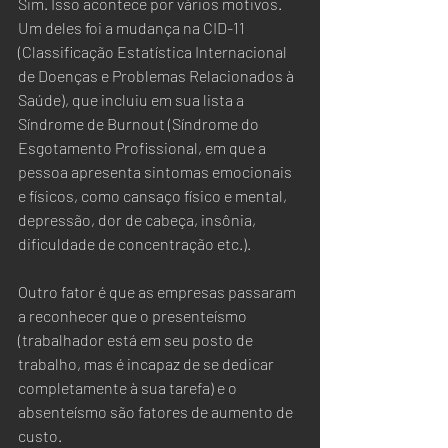
Sim. Isso acontece por vários motivos. 
Um deles foi a mudança na CID-11 
(Classificação Estatística Internacional 
de Doenças e Problemas Relacionados à 
Saúde), que incluiu em sua lista a 
Síndrome de Burnout (Síndrome do 
Esgotamento Profissional, em que a 
pessoa apresenta sintomas emocionais 
e físicos, como cansaço físico e mental, 
depressão, dor de cabeça, insônia, 
dificuldade de concentração etc.).  
Outro fator é que as empresas passaram 
a reconhecer que o presenteísmo 
(trabalhador está em seu posto de 
trabalho, mas é incapaz de se dedicar 
completamente à sua tarefa) e o 
absenteísmo são fatores de aumento de 
custo.  