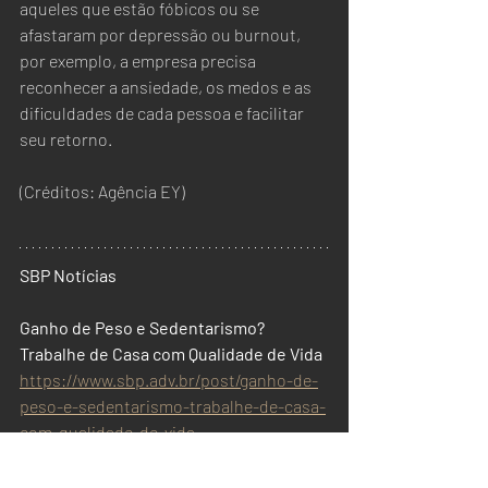
aqueles que estão fóbicos ou se 
afastaram por depressão ou burnout, 
por exemplo, a empresa precisa 
reconhecer a ansiedade, os medos e as 
dificuldades de cada pessoa e facilitar 
seu retorno.
(Créditos: Agência EY)
SBP Notícias
Ganho de Peso e Sedentarismo? 
Trabalhe de Casa com Qualidade de Vida
https://www.sbp.adv.br/post/ganho-de-
peso-e-sedentarismo-trabalhe-de-casa-
com-qualidade-de-vida
Gestor. Quais os alertas aos 