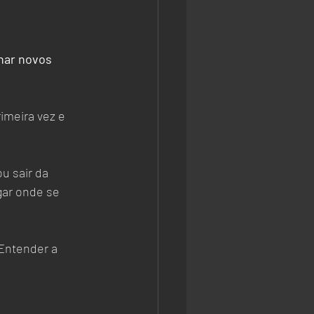
nar novos 
imeira vez e 
 sair da 
gar onde se 
 Entender a 