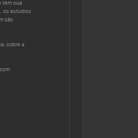
 os estúdios 
m são 
a, sobre a 
 com 