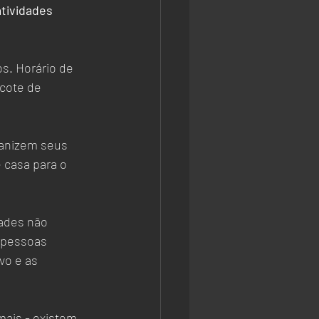
tividades 
os. Horário de 
cote de 
anizem seus 
 casa para o 
ades não 
s pessoas 
vo e as 
mais - existem 