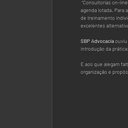
 “Consultorias on-line e treinamento com personal em casa são opções aos que têm sua 
agenda lotada. Para 
de treinamento indi
excelentes alternativa
SBP Advocacia
 ouviu
introdução da prática
E aos que alegam fal
organização e propós