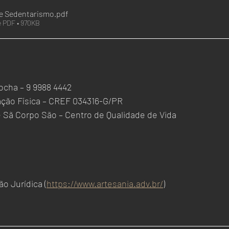
e Sedentarismo
.pdf
e PDF • 970KB
ocha – 9 9988 4442
ação Física – CREF 034316-G/PR
e Sã Corpo São – Centro de Qualidade de Vida
o Jurídica (
https://www.artesania.adv.br/
)