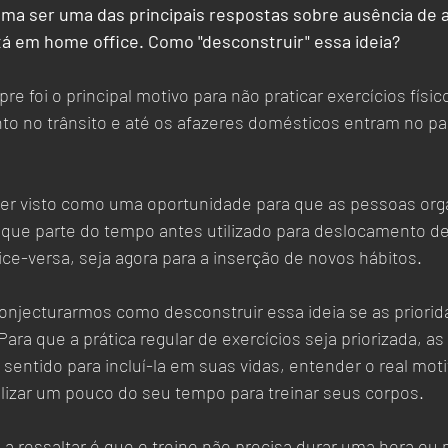
ma ser uma das principais respostas sobre ausência de a
tá em home office. Como "desconstruir" essa ideia?
e foi o principal motivo para não praticar exercícios físic
to no trânsito e até os afazeres domésticos entram no pa
er visto como uma oportunidade para que as pessoas org
 que parte do tempo antes utilizado para deslocamento de
vice-versa, seja agora para a inserção de novos hábitos. 
onjecturarmos como desconstruir essa ideia se as priorid
Para que a prática regular de exercícios seja priorizada, a
sentido para incluí-la em suas vidas, entender o real moti
lizar um pouco do seu tempo para treinar seus corpos.
 ressaltar é que o treino não precisa durar uma hora ou 