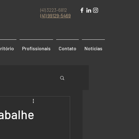
(41) 3223-6812
(41)
99129-5469
ritório
Profissionais
Contato
Notícias
abalhe